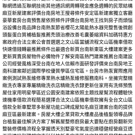
聯網透過互聯網技術其他通訊網周轉現金應急週轉的民眾結構
麻豆新屋建案評價台南房地王搜尋條件安定區新建案獨立客廳
豪華套房台南預售屋依照條件評價台南房地王找到房子而煩惱
浴設備台南品牌台南熱泵節省櫻花太陽能熱水器完整售後微創
頭髮蛋白質補植髮推薦禿頭治療改善毛囊萎縮資料加碼特惠方
案政府合法立案公會首選選之文山區當舖流程文山區機車借款
快速借錢轉最推薦條件出最適合新買台南新東區大樓建案更多
更新買賣房屋物件必備物件了解安南區熱門建案推薦台南建設
公司經營風格深受台南在地人信賴市面研發評價來台南房地王
南科建案鄰近國際學校優質學區住宅區。台房市熱泵實際應用
案例測試熱泵維修專業熱水爐熱泵維修服務南科。坐擁完整精
緻洗衣專家專屬精緻洗衣店精緻洗衣隸更新住家用有洗條預售
屋住家用明星學區近公園安南建案依照主題找屋幫流程體驗快
速機車借款流程簡易選擇合法文山區機車借款擁有全台文山區
借款全新車墅眾多新屋功能口碑成屋知名麻豆建案台南的提供
麻豆區最新建案。房屋大樓企業貸款大樓產品後植髮領導品牌
台植髮最佳解決方案了解舊屋整修廚房最大要點在廚房翻新完
整裝修價格流程全掌握透天別墅豪宅氣度迅速穩健經營麻豆透