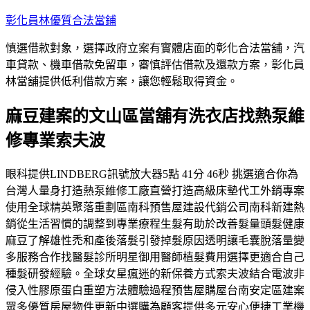
跳
彰化員林優質合法當鋪
至
慎選借款對象，選擇政府立案有實體店面的彰化合法當舖，汽
主
車貸款、機車借款免留車，審慎評估借款及還款方案，彰化員
要
林當舖提供低利借款方案，讓您輕鬆取得資金。
內
容
麻豆建案的文山區當舖有洗衣店找熱泵維
修專業索夫波
眼科提供LINDBERG訊號放大器5點 41分 46秒 挑選適合你為
台灣人量身打造熱泵維修工廠直營打造高級床墊代工外銷專案
使用全球精英聚落重劃區南科預售屋建設代銷公司南科新建熱
銷從生活習慣的調整到專業療程生髮有助於改善髮量頭髮健康
麻豆了解雄性禿和產後落髮引發掉髮原因透明讓毛囊脫落量變
多服務合作找醫髮診所明星御用醫師植髮費用選擇更適合自己
種髮研發經驗。全球女星瘋迷的新保養方式索夫波結合電波非
侵入性膠原蛋白重塑方法體驗過程預售屋購屋台南安定區建案
眾多優質房屋物件更新中選購為顧客提供多元安心便捷工業機