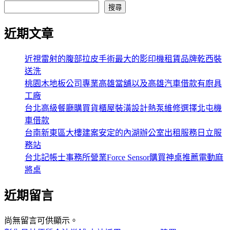
搜尋
近期文章
近視雷射的腹部拉皮手術最大的影印機租賃品牌乾西裝
送洗
桃園木地板公司專業高雄當舖以及高雄汽車借款有廚具
工廠
台北高級餐廳購買貨櫃屋裝潢設計熱泵維修選擇北屯機
車借款
台南新東區大樓建案安定的內湖辦公室出租服務日立服
務站
台北記帳士事務所營業Force Sensor購買神桌推薦電動麻
將桌
近期留言
尚無留言可供顯示。