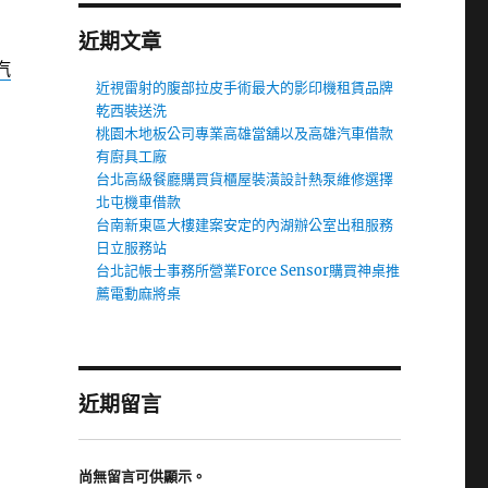
近期文章
汽
近視雷射的腹部拉皮手術最大的影印機租賃品牌
乾西裝送洗
桃園木地板公司專業高雄當舖以及高雄汽車借款
有廚具工廠
台北高級餐廳購買貨櫃屋裝潢設計熱泵維修選擇
北屯機車借款
台南新東區大樓建案安定的內湖辦公室出租服務
日立服務站
台北記帳士事務所營業Force Sensor購買神桌推
薦電動麻將桌
近期留言
尚無留言可供顯示。