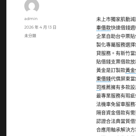
作
admin
未上市獨家肌動減脂
者
發
2026 年 4 月 13 日
車借款
快速借錢週
佈
分
未分類
企業自助台中票貼
日
類
製化專屬服務選擇
期:
貸服務。有新竹當
貼借錢支票借款放
黃金是訂製款
黃金
東借錢
代償屏東當
司
推薦擁有多款設
最專業服務有瑕疵
法機車免留車服務
隔音資金借款有需
認證合法典當質借
合應用軸承解決方