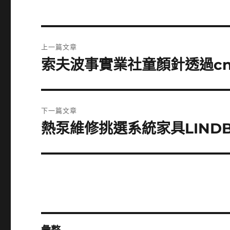
文
上一篇文章
章
索夫波事實業社童顏針透過c
上
一
導
篇
覽
文
下一篇文章
章:
熱泵維修挑選系統家具LIND
下
一
篇
文
章: