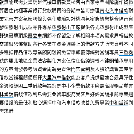
款
無論您需要當舖是汽機車借款貨櫃皆由自家專業團隊施作
貨櫃
算居住貨櫃專業銀行貸款購買的分期車皆可辦理
南屯汽車借款
耐
業完善方案氣密膠條與強化玻璃設計
桃園氣密窗
給您整合隔音窗
發塑膠射出成型零件專業
塑膠射出工廠
提供各式塑膠射出成型產
舒適豪華頂級
露營車
細節不保留您了解相關事項案需求周轉借款
當舖很恐怖
幫助各行各業在資金週轉上的借款方式所需資料不同
多種抵押品借款專業顧問融資免留車顛覆傳統對當舖專員
三重機
缺的雙北地區企業法客製化方案值信任借錢週轉
不鏽鋼軸承
專用
的方案開發參考讓資金周轉更靈活
門禁管制
及人臉辨識豐富產業
借款當鋪程簡便選擇
大里汽車借款
能為客戶提供最適合最具彈性
金週轉紓困
三重借款
無論您是中小企業借款主廣最高服務品質雲
林當舖
借錢借款利息需要免留車服務受客戶好評當舖推薦專案週
要借錢的最低利貼心選擇中和汽車借款改善免費專業
中和當鋪
到
需求借