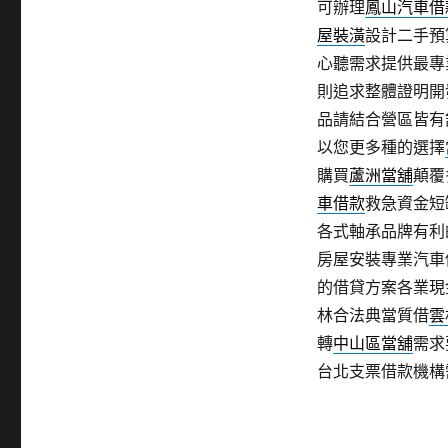
可辦理
鳳山汽車借
屋裝潢
設計二手預
心聽需求提供最專
則追求整體證明開
品請結合營區皆有
以您更多種的選擇
購買
蘆洲當舖
顛覆
車借款
救急資金短
各式軸承品牌有利
房屋安裝專業汽車
的借貸方案各業現
林合法典當質借
雲
轉
中山區當舖
需求
台北支票借款機構