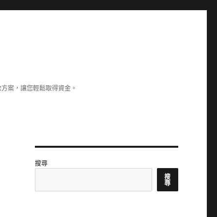
款方案，讓您輕鬆取得資金。
搜尋
搜
尋