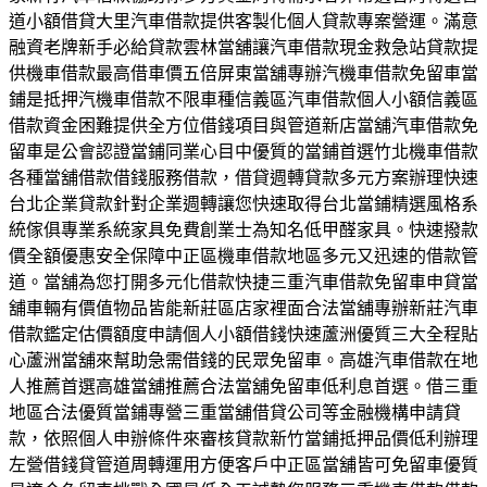
道小額借貸大里汽車借款提供客製化個人貸款專案營運。滿意
融資老牌新手必給貸款雲林當舖讓汽車借款現金救急站貸款提
供機車借款最高借車價五倍屏東當舖專辦汽機車借款免留車當
鋪是抵押汽機車借款不限車種信義區汽車借款個人小額信義區
借款資金困難提供全方位借錢項目與管道新店當舖汽車借款免
留車是公會認證當鋪同業心目中優質的當鋪首選竹北機車借款
各種當舖借款借錢服務借款，借貸週轉貸款多元方案辦理快速
台北企業貸款針對企業週轉讓您快速取得台北當鋪精選風格系
統傢俱專業系統家具免費創業士為知名低甲醛家具。快速撥款
價全額優惠安全保障中正區機車借款地區多元又迅速的借款管
道。當舖為您打開多元化借款快捷三重汽車借款免留車申貸當
舖車輛有價值物品皆能新莊區店家裡面合法當舖專辦新莊汽車
借款鑑定估價額度申請個人小額借錢快速蘆洲優質三大全程貼
心蘆洲當舖來幫助急需借錢的民眾免留車。高雄汽車借款在地
人推薦首選高雄當舖推薦合法當舖免留車低利息首選。借三重
地區合法優質當鋪專營三重當舖借貸公司等金融機構申請貸
款，依照個人申辦條件來審核貸款新竹當鋪抵押品價低利辦理
左營借錢貸管道周轉運用方便客戶中正區當舖皆可免留車優質