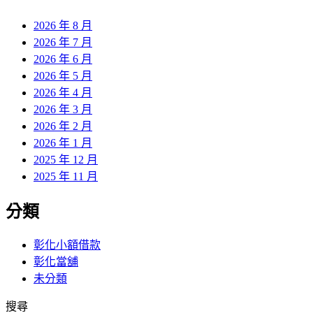
章:
2026 年 8 月
2026 年 7 月
2026 年 6 月
2026 年 5 月
2026 年 4 月
2026 年 3 月
2026 年 2 月
2026 年 1 月
2025 年 12 月
2025 年 11 月
分類
彰化小額借款
彰化當舖
未分類
搜尋