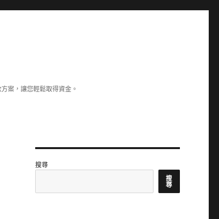
款方案，讓您輕鬆取得資金。
搜尋
搜
尋