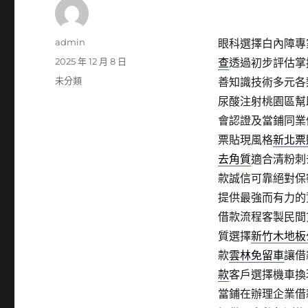
作
admin
眼科選擇白內障專家
者
發
2025 年 12 月 8 日
查
透過初步評估掌
佈
分
未分類
善知識技術多元各
日
類
尿酸注射桃園區幫
期:
會認證及當鋪同業
票貼現風格
新北票
去角質
適合清粉刺
款誠信可靠絕對保
提供最強而有力的
借款流程客製民間
質選擇
新竹木地板
款
雲林免留車
讓借
款
客戶選擇機車換
當鋪在辦理企業借