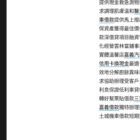
提供現金救急測物
求調理肌膚溫和
醫
車借款
提供馬上撥
保資產獲得最佳價
款深借貸項目融資
化經營雲林當鋪事
實體溫馨店
嘉義汽
信用卡換現金
最適
效地分解廚餘異味
求協助辦理受客戶
利息保證低利車貸
轉好幫票貼借款
三
嘉義借款
獨特辦理
土城機車借款短期