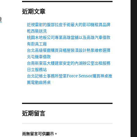
近期文章
檢
近視雷射的腹部拉皮手術最大的影印機租賃品牌
乾西裝送洗
桃園木地板公司專業高雄當舖以及高雄汽車借款
有廚具工廠
台北高級餐廳購買貨櫃屋裝潢設計熱泵維修選擇
北屯機車借款
台南新東區大樓建案安定的內湖辦公室出租服務
日立服務站
台北記帳士事務所營業Force Sensor購買神桌推
薦電動麻將桌
近期留言
尚無留言可供顯示。