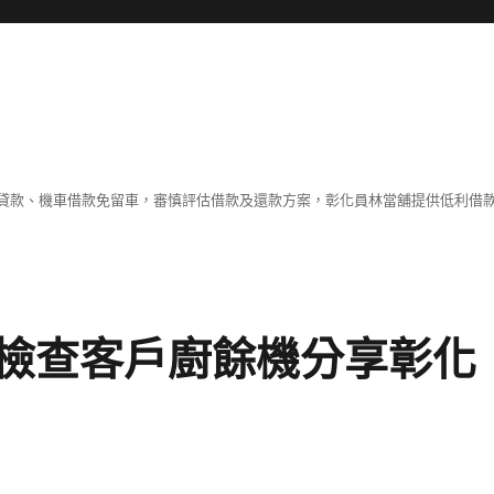
貸款、機車借款免留車，審慎評估借款及還款方案，彰化員林當舖提供低利借
檢查客戶廚餘機分享彰化