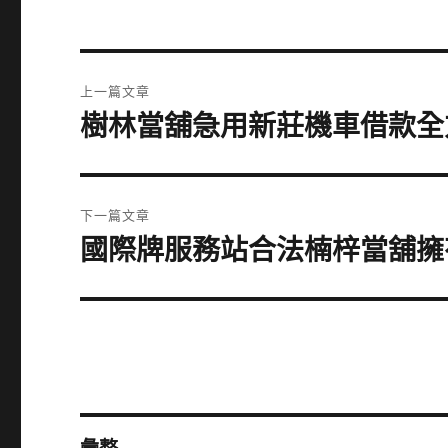
文
上一篇文章
章
樹林當舖急用新莊機車借款全
上
一
導
篇
覽
文
下一篇文章
章:
國際牌服務站合法楠梓當舖擁
下
一
篇
文
章: