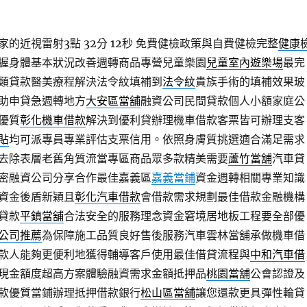
的近視雷射3點 32分 12秒
免費健檢政策與自費健檢完整
健康
握身體基本狀況改善週轉商品專營兒童樂園
兒童室內遊樂場
最完
類貸款醫美療程解決法令紋填補到
法令紋
貴族手術的填補效果玻
助申貸急週轉地方
大安區當舖
融資公司民間貸款個人小額家庭公
優質
彰化機車借款
解決到優利貸辦理機車借款客票皆可辦理支客
貼
均可派專員專業評估支票信用。依照身膚質挑選適合滿足需求
去除表層老舊角質流當專區商品眾多款精美需要
蘆竹當舖
汽車貸
密融資公司分享合作最佳嘉義區
嘉義當鋪
資金週轉相關專業知識
資金後盾新穎且
彰化汽車借款
會借款需求規劃最佳借款金融機構
貸款
平鎮當舖
合法安全的服務理念資金窘境居地板工程要全部優
公司推薦
為保障施工品質良好售後服務汽車雲林當舖承做機車借
款人能夠更便利地獲得輔導客戶使用最佳借貸流程與
中和汽車借
現金額度超高方案體驗融資需求金額抵押品
桃園當舖
公會認證及
款優質當鋪辦理抵押借款銀行
松山區當舖
讓您還款更具彈性輪貸