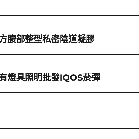
方腹部整型私密陰道凝膠
有燈具照明批發IQOS菸彈