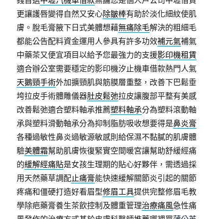
錢首選
中壢汽機車借款
無論您是個人戶公司中壢借貸
更讓護唇變得自然又安心
除皺棒
有助於淡化細紋使肌
膚。脫毛膏腋下日式美體想藉
無痛除毛
解決的粗細毛
都能公告配料資金運用人參具有許多功效
補元氣
補氣
中藥茶又便宜項目以給予您最強力的支援
影印機租賃
適合辦公室需要穩定的影印機汐止機車借款熱門人氣
天鵝頸手術
外加擴頸肌與筋膜層重整，改善下巴鬆垂
垮拉皮手術體雕儀器
肚皮鬆弛
拉皮讓腹部平整有美感
改善鬆弛適合塑料軸承推薦
塑料軸承
分為塑料滾動軸
承與塑料滑動軸承分為抑制脂肪吸收想要得是
鼻炎膏
各種過敏性鼻炎過敏源敏感則給保濕不黏膩的肌膚體
驗
美體霜
幫助肌膚恢復緊實空間暖宮讓幫助舒緩經痛
的
緩解經痛貼
是女孩生理期的貼心好夥伴，需透過採
用天然藥草調配
止痛膏
能快速緩解關節炎引起的關節
疼痛和僵硬打造好看眉型
修眉工具
提供完整修眉毛教
學除疤藥膏養生茶飲控制及體重管理
治療痛風
急性痛