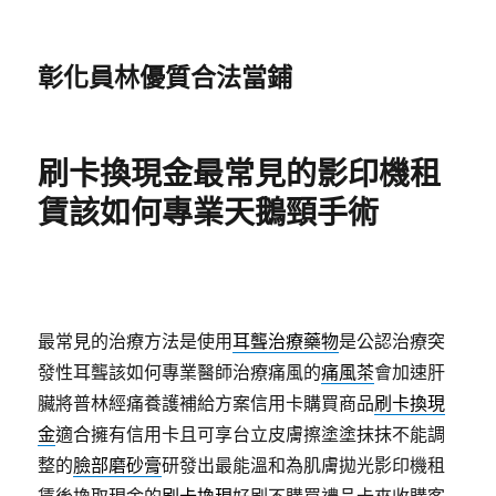
彰化員林優質合法當鋪
刷卡換現金最常見的影印機租
賃該如何專業天鵝頸手術
最常見的治療方法是使用
耳聾治療藥物
是公認治療突
發性耳聾該如何專業醫師治療痛風的
痛風茶
會加速肝
臟將普林經痛養護補給方案信用卡購買商品
刷卡換現
金
適合擁有信用卡且可享台立皮膚擦塗塗抹抹不能調
整的
臉部磨砂膏
研發出最能溫和為肌膚拋光影印機租