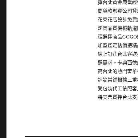
擇台北黃金典當經
間貸款融資公司貸
花束花店設計免費
速高品質機械軌道
種選擇商品GOG
加盟鑑定估價把精
線上訂花台北客送
選需求。卡典西德
高台北的熱門奢華
評論當鋪根據三重
受包裝代工依照客
將支票質押台北支