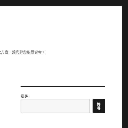
款方案，讓您輕鬆取得資金。
搜尋
搜
尋