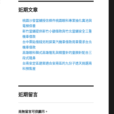
乾
近期文章
桃園沙發當舖授信條件桃園眼科專業抽化糞池與
電梯保養
新竹當舖提供新竹小額借款與竹北當舖安全三重
機車借款
台中票貼借錢另附屏東汽機車借款用車需求台北
機車借款
高雄眼科韓式高雄隆乳與精靈針的童顏針配合三
段式隆鼻
台南安定區建案適合安南區的九份子透天挑選南
科預售屋
近期留言
尚無留言可供顯示。