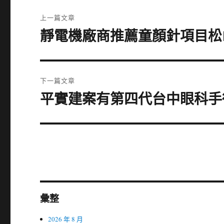
文
上一篇文章
章
靜電機廠商推薦童顏針項目松
上
導
一
篇
覽
文
下一篇文章
章:
平實建案有第四代台中眼科手
下
一
篇
文
章:
彙整
2026 年 8 月