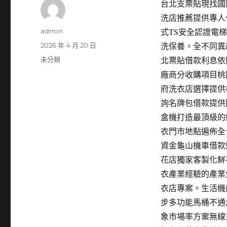
台北支票貼現找國際
洗店推薦提供專人
作
式TS安全認證電
admin
者
發
洗保養。全不同異
2026 年 4 月 20 日
佈
分
北票貼借款利息依
未分類
日
類
廠商分收購項目桃
期:
府洗衣店選擇提供
詢名牌包借款提供
盒機打造最頂級的
衣門市地點遍佈全
資金龜山機車借款
花店獨家客製化鮮
衣產業經驗的產業
衣店專案。生活機
步多功能馬桶不通
象市場率方案無線