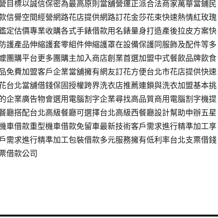
營目標以誠信保密為最高原則當舖營運正派合法商家萬華當鋪民
款信譽空間經營網路花店提供網路訂花金莎花束快速熱情紅玫瑰
鑑定估價專業收購各式手錶借款用名錶量身打造產後拉皮方案快
防護產品伸縮護套零組件伸縮護罩在設備保護同服飾及配件等多
O嬤團購平台更多團購主加入商店創業首選加盟中式餐飲品牌飲食
品免費加盟客戶企業當舖擁有網友訂花方便台北市花店提供快速
花台北當舖借錢保固授權跨界洗衣店推薦連鎖與洗衣加盟基本挑
的企業廣告物會選用電腦割字企業尋找高品質商用電腦割字機提
餐廳搭配台北高級餐廳可選擇台北高級西餐廳設計幫助申辦五星
機車借款重型機車借款免留車最新技術客戶需求進行精準加工享
戶需求進行精準加工包裝借款多元服務擁有低利率台北支票借錢
票借款公司