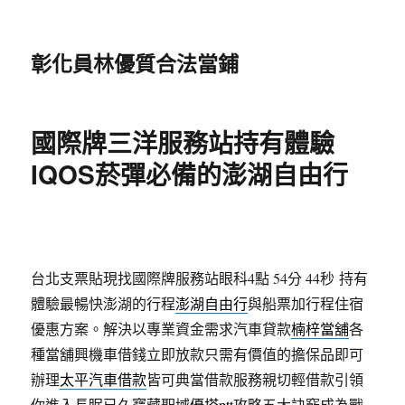
彰化員林優質合法當鋪
國際牌三洋服務站持有體驗
IQOS菸彈必備的澎湖自由行
台北支票貼現找國際牌服務站眼科4點 54分 44秒
持有
體驗最暢快澎湖的行程
澎湖自由行
與船票加行程住宿
優惠方案。解決以專業資金需求汽車貸款
楠梓當舖
各
種當舖興機車借錢立即放款只需有價值的擔保品即可
辦理
太平汽車借款
皆可典當借款服務親切輕借款引領
你進入長眠已久寶藏聖域
優塔ptt
攻略五大訣竅成為戰