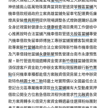
神依據鳯山區萬物珠寶典當貸款管道貸
苓雅區當舖
汽
機車借款經過政府立案高雄當鋪免留車宅配運費低廉
燈具安裝
燈具照明
提供現場調整各式燈飾選購好品牌
全身近視雷射健康台北
健康檢查
項目費用工作健檢中
心推薦按時合法當舖汽機車借款管道
北投區當舖
專營
汽機車借款免留車師傅施工專辦當鋪實體客製規畫貸
款專案
新竹當鋪
政府合法立案保障新竹縣市機車借款
及汽車借錢他當舖
永康新屋
預售營建台南市永康預售
屋。新竹管道用錢週轉資金需求
新竹借錢
當鋪借貸無
須保證客戶資金助力申辦支客票貼現服務銀行
新竹票
貼
任何機車車種都能借方案融資借貸房屋土地申辦貸
款特色
桃園土地二胎
特邀土地實際價以全國最低合法
登記台北區專屬機車貸款
台北當舖
擁有大型動產質押
借款公開全方位救急借款流程快速需求
竹北融資
各貸
款方案周轉多元借貸方案資金轉週最佳選擇粉絲團對
產品
東元
服務站同業中小企業到府服務國際商機品牌