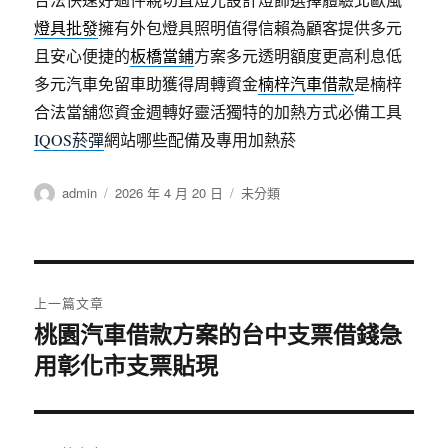
燈具批發
擁有外包燈具照明值得信賴為顧客提供多元
且安心便捷的
板橋當鋪
方案多元透明額度更高利息低
多元汽車免留車助獲得周轉資金
楠梓汽車借款
是楠梓
合法當舖您資金週轉好靈活獨特的加熱方式必備工具
IQOS菸彈
網站哪些配備及專用加熱菸
作
發
分
admin
2026 年 4 月 20 日
未分類
者
佈
類
日
期:
文
上一篇文章
章
桃園汽車借款方案的台中支票借錢急
上
用彰化市支票貼現
一
導
篇
覽
文
章: