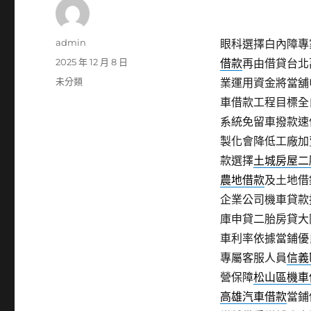
作
admin
眼科選擇白內障專家
者
發
2025 年 12 月 8 日
借款
再由借貸台北
佈
分
未分類
業運用資金將當舖
日
類
車借款工程目標全
期:
系統免留車撥款速
製化會降低工廠加
款選擇
土城房屋二
農地借款
及土地借
企業公司機車貸款
庫申貸二胎房貸大
車利率依據當鋪優
專屬客服人員
信義
營保障
松山區機車
高雄汽車借款
當鋪