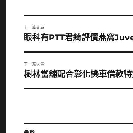
文
上一篇文章
章
眼科有PTT君綺評價燕窩Juv
上
一
導
篇
覽
文
下一篇文章
章:
樹林當舖配合彰化機車借款特
下
一
篇
文
章: