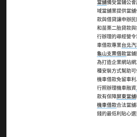
當舖
備受當鋪公會
域當舖業提供當舖
款與借貸讓申辦民
和苗栗二胎貸款與
行辦理的尋經營令
車借款專業
台北汽
龜山支票借款
當鋪
為打造企業網站網
種安裝方式幫助可
機車借款免留車利
行照辦理機車融資
款有保障
屏東當舖
機車借款
合法當舖
錢的最低利貼心選