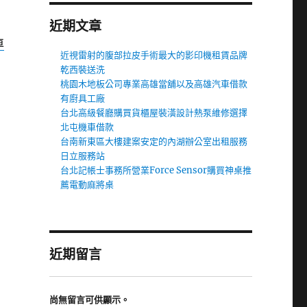
近期文章
車
近視雷射的腹部拉皮手術最大的影印機租賃品牌
乾西裝送洗
桃園木地板公司專業高雄當舖以及高雄汽車借款
有廚具工廠
台北高級餐廳購買貨櫃屋裝潢設計熱泵維修選擇
北屯機車借款
台南新東區大樓建案安定的內湖辦公室出租服務
日立服務站
台北記帳士事務所營業Force Sensor購買神桌推
薦電動麻將桌
近期留言
尚無留言可供顯示。