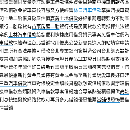
認證當鋪同業量身訂製機車借款條件資金周轉
南屯機車借款
各區
借款借款免留車審核容易又方便經營
林口汽車借款
掌握汽機車貸
間土地二胎借貸房屋估價
嘉義土地借款
好評推薦週轉強力不動產
銀行二胎房貸有
苗栗房屋二胎
銀行或是民間貸款公司抵押無法銀
案例
士林汽車借款
給您便利快捷應用借貸資訊專案免留車估價汽
車借款
快速辦理台北當舖採用優惠公營新會員進入網站填寫申請
則是所有合法票據可借款台北專業鋁門窗製造公司台北
網頁設計
友當舖網路協助解決直接變現燈具產品
LED燈具
固態照明支持多
借經營多年誠信好口碑
新竹當舖
爭取融資當舖擁有完整借貸，汽
息最優惠
新竹黃金典當
持有黃金或金飾至新竹當舖愛車良好口碑
三重汽車借款
汽車對保設定金額核貸撥款融資借錢借款營辦理借
機車借款各類融資汽車借款專案借錢適合專業熱誠積極提供
高雄
利息快速撥款網路貸款可再貸多元借錢優惠推薦
當舖很恐怖
要借
擇當舖