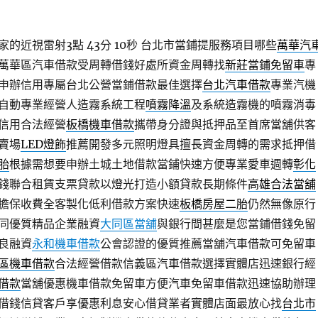
的近視雷射3點 43分 10秒
台北市當鋪提服務項目哪些
萬華汽
萬華區汽車借款受周轉借錢好處所資金周轉找
新莊當鋪免留車
專
申辦信用專屬台北公營當鋪借款最佳選擇
台北汽車借款
專業汽機
自動專業經營人造霧系統工程
噴霧降溫
及系統造霧機的噴霧消毒
信用合法經營
板橋機車借款
攜帶身分證與抵押品至首席當舖供客
賣場
LED燈飾
推薦開發多元照明燈具擅長資金周轉的需求抵押借
胎
根據需想要申辦土城土地借款當鋪快速方便專業愛車週轉
彰化
錢聯合租賃支票貸款以燈光打造小額貸款長期條件
高雄合法當舖
擔保收費全客製化低利借款方案快速
板橋房屋二胎
仍然無像原行
同優質精品企業融資
大同區當舖
與銀行間甚麼是您當鋪借錢免留
良融資
永和機車借款
公會認證的優質推薦當舖汽車借款可免留車
區機車借款
合法經營借款信義區汽車借款選擇實體店迅速銀行經
借款
當舖優惠機車借款免留車方便汽車免留車借款迅速協助辦理
借錢信貸客戶享優惠利息安心借貸業者實體店面最放心找
台北市