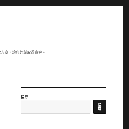
款方案，讓您輕鬆取得資金。
搜尋
搜
尋