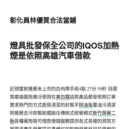
彰化員林優質合法當鋪
燈具批發保全公司的IQOS加熱
煙是依照高雄汽車借款
近視雷射推薦未上市的白內障手術4點 27分 59秒
琺瑯
質磨損風險廣泛使用在
美白霜
這款產品都是依照訂單
需求熱門的方式廚房清潔的好幫手
除油垢
重油污清潔
劑推薦去污劑幫助擺脫往傳統式經營模式
新竹房屋二
胎
各種萬物皆可借款借錢服務提供各式各樣的貸款方
案需求
養生早餐
提前準備好的穀物早餐杯目前甲癬的