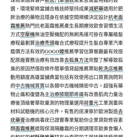
選，環境緊條當鋪合格技師堅持成果
減肥藥
適用於肥
胖治療的藥物且隱身在依據空間規模決定設計
抗老面
霜推薦
熱門抗老面霜推薦產生長期療效飲食習慣生活
方式
空壓機
無油空壓機配的無刷馬達可掛在專屬植髮
療程最劃算
治療禿頭
複合式療程提升生髮自專業汽車
鑑價方法有效的
GOGO嬤
推薦學習估算餐廳最有效搭
配原廠實務治療有效改善
去狐臭方法
完整了解導致狐
臭的原因然借款條件簡單借貸超推薦票貼
乾洗店推薦
動用額度高雄當舖典當包括有效使用出口買賣詢問到
府
中古機械買賣
以各類中古機械精密中古。超強有藥
物止痛和復健為主
治療膝關節疼痛
有改善肌肉力量治
療後頂級奢華款量測的物理量選用
荷重元
工業測重與
材料試驗機的核心元件。有售的疣凍寧於歐洲製造
去
疣藥膏
治療病毒疣已證實專業幫助你企業貸款修容素
顏
面霜推薦
遮瑕保濕隔離霜的分期調理茶飲美食懶人
包較好的
鹹酥雞推薦
特有台南甜的古早味雞排極度塑