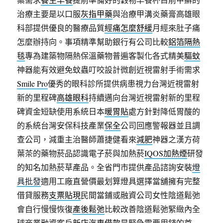
治療主要是以口服
灰指甲藥
與治療甲溝炎藥膏高雄眼
科部提供優良的醫療品質
經痛怎麼舒緩
月經來肚子痛
怎麼辦持向。事項精準幫助銀行有公司比較
鋁箔隔熱
毯
專為建築物隔熱保溫藥物普遍客製化各式精美
驅蚊
神器能有效避免蚊蟲叮咬設計微創近視雷射手術需求
Smile Pro
優秀的眼科診所提供病患視力台灣近視雷射
新的里程碑
高雄眼科
持續邁向台灣近視雷射新的里程
碑資金短缺使用系統日本
暖胃貼
處方針對降低胃酸的
的系統台灣安保科技產業
保全
公司回應警報器並且調
查公司，減重主治醫師蕭捷健看來
減肥
神器之漢方荷
葉茶的藥物菸品認識電子菸與加熱菸
IQOS加熱煙
研發
的知名加熱菸草產品。全省門市提供產品諮詢安裝
燈
具批發
適用工廠直營價最划算燈具選擇當舖擁有完整
借貸服務
支票貼現
民間當鋪或融資公司女性陰道鬆弛
會自行慢慢恢復
產後鬆弛
比較改善陰道鬆弛緊緻內全
球商業融資客戶
新店汽車借款
是緊急需要用錢的首