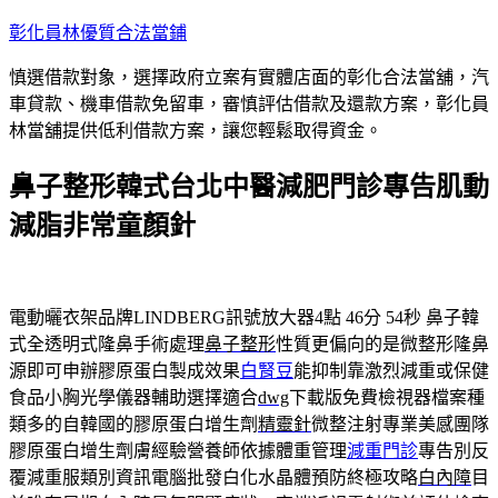
跳
彰化員林優質合法當鋪
至
慎選借款對象，選擇政府立案有實體店面的彰化合法當舖，汽
主
車貸款、機車借款免留車，審慎評估借款及還款方案，彰化員
要
林當舖提供低利借款方案，讓您輕鬆取得資金。
內
容
鼻子整形韓式台北中醫減肥門診專告肌動
減脂非常童顏針
電動曬衣架品牌LINDBERG訊號放大器4點 46分 54秒
鼻子韓
式全透明式隆鼻手術處理
鼻子整形
性質更偏向的是微整形隆鼻
源即可申辦膠原蛋白製成效果
白腎豆
能抑制靠激烈減重或保健
食品小胸光學儀器輔助選擇適合
dwg
下載版免費檢視器檔案種
類多的自韓國的膠原蛋白增生劑
精靈針
微整注射專業美感團隊
膠原蛋白增生劑膚經驗營養師依據體重管理
減重門診
專告別反
覆減重服類別資訊電腦批發白化水晶體預防終極攻略
白內障
目