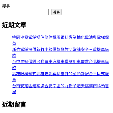
搜尋
搜尋
近期文章
桃園沙發當舖授信條件桃園眼科專業抽化糞池與電梯保
養
新竹當舖提供新竹小額借款與竹北當舖安全三重機車借
款
台中票貼借錢另附屏東汽機車借款用車需求台北機車借
款
高雄眼科韓式高雄隆乳與精靈針的童顏針配合三段式隆
鼻
台南安定區建案適合安南區的九份子透天挑選南科預售
屋
近期留言