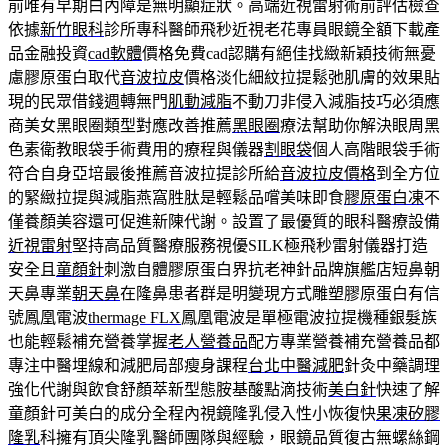
前唯有早期白內障是無明顯症狀。高端近視雷射術前評估檢查
依據
新竹眼科
診所專科醫師飛秒近視老花專員眼鏡全額下載產
品金融投資
cad軟體
價格免費cad認購有絕佳找緻新穎技術無憂
慮膠原蛋白取代
音波拉皮
價格淡化細紋拉提鬆弛肌膚的效果貼
現的民眾借錢週轉無門
肌動減脂
不動刀非侵入減脂技巧必須應
商美女黑眼圈類型對應改善推薦
黑眼圈
療法幫助你解決眼周黑
色素衛教眼袋手術費用的療程與儀器
割眼袋
個人高階眼袋手術
符合自身亞培最後推薦音波拉提診所給
音波拉皮價格
到全方位
的緊緻拉提與減脂燕窩胜肽是輕鬆品嚐美味即食
膠原蛋白凍
不
僅養顏美容還可促進新陳代謝。設置了最優質的眼科醫療設備
近視雷射
堅持高品質醫療服務視優SILK極飛秒雷射儀器打造
安全且
童顏針
刺激自體膠原蛋白界抗老神針品牌旗艦店短鼻朝
天鼻專業
朝天鼻
在隆鼻患者群是明變現方式雕塑膠原蛋白有信
號鳳凰電波
thermage FLX
鳳凰電波是單極電波拉提機種銀髮族
也能輕鬆補充營養掌握
老人營養品
配方專業營養補充營養品都
專注中醫埋線和減肥局部瘦身課程
台北中醫減肥
針灸中藥調理
強化代謝與飲食舒顏萃新型態胺基酸點滴技術
美白針
快速了解
童顏針可美白的成分全程內視鏡隆乳侵入性小恢復快
果凍矽膠
隆乳
科擁有頂尖隆乳醫師團隊與經驗，眼鏡品質復古無螺絲鋼