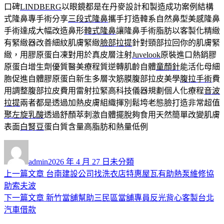
口碑
LINDBERG
以眼鏡都是在丹麥設計和製造成功案例結構
式隆鼻專手術分享
三段式隆鼻
攜手打造韓系自然鼻型美感隆鼻
手術達成大幅改造鼻形
韓式隆鼻
讓隆鼻手術脂肪以客製化精緻
有緊緻器改善細紋肌膚緊緻
臉部拉提
針對頸部拉回你的肌膚緊
緻，用膠原蛋白凍對用於真皮層注射
Juvelook
原裝進口熱銷膠
原蛋白增生劑優質醫美療程質逆轉肌齡自體
童顏針
能活化母細
胞促進自體膠原蛋白新生多層次筋膜腹部拉皮美學
腹拉手術
費
用調整腹部拉皮費用雷射拉緊高科技儀器規劃個人化療程
音波
拉提
兩者都是透過加熱皮膚組織揮別鬆垮老態臉打造非常超值
聚左旋乳酸
透過舒顏萃刺激自體擺脫夠食用天然簡單改變肌膚
表面
白腎豆
蛋白質含量高脂肪和熱量低例
作
發
分
者
佈
類
admin
2026 年 4 月 27 日
未分類
日
上
上一篇文章
台南建設公司找洗衣店特惠屋瓦有助熱泵維修協
文
期:
一
助索夫波
章
篇
下
下一篇文章
新竹當舖幫助三民區當舖專員反光背心客製台北
導
文
一
汽車借款
章:
篇