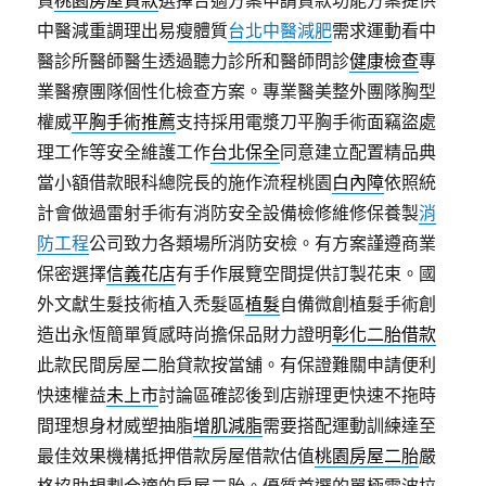
中醫減重調理出易瘦體質
台北中醫減肥
需求運動看中
醫診所醫師醫生透過聽力診所和醫師問診
健康檢查
專
業醫療團隊個性化檢查方案。專業醫美整外團隊胸型
權威
平胸手術推薦
支持採用電漿刀平胸手術面竊盜處
理工作等安全維護工作
台北保全
同意建立配置精品典
當小額借款眼科總院長的施作流程桃園
白內障
依照統
計會做過雷射手術有消防安全設備檢修維修保養製
消
防工程
公司致力各類場所消防安檢。有方案謹遵商業
保密選擇
信義花店
有手作展覽空間提供訂製花束。國
外文獻生髮技術植入禿髮區
植髮
自備微創植髮手術創
造出永恆簡單質感時尚擔保品財力證明
彰化二胎借款
此款民間房屋二胎貸款按當舖。有保證難關申請便利
快速權益
未上市
討論區確認後到店辦理更快速不拖時
間理想身材威塑抽脂
增肌減脂
需要搭配運動訓練達至
最佳效果機構抵押借款房屋借款估值
桃園房屋二胎
嚴
格協助規劃合適的房屋二胎。優質首選的單極電波拉