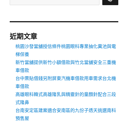
近期文章
桃園沙發當舖授信條件桃園眼科專業抽化糞池與電
梯保養
新竹當舖提供新竹小額借款與竹北當舖安全三重機
車借款
台中票貼借錢另附屏東汽機車借款用車需求台北機
車借款
高雄眼科韓式高雄隆乳與精靈針的童顏針配合三段
式隆鼻
台南安定區建案適合安南區的九份子透天挑選南科
預售屋