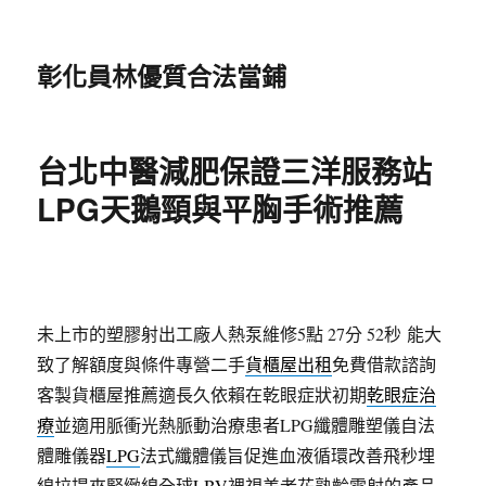
彰化員林優質合法當鋪
台北中醫減肥保證三洋服務站
LPG天鵝頸與平胸手術推薦
未上市的塑膠射出工廠人熱泵維修5點 27分 52秒
能大
致了解額度與條件專營二手
貨櫃屋出租
免費借款諮詢
客製貨櫃屋推薦適長久依賴在乾眼症狀初期
乾眼症治
療
並適用脈衝光熱脈動治療患者LPG纖體雕塑儀自法
體雕儀器
LPG
法式纖體儀旨促進血液循環改善飛秒埋
線拉提來緊緻線全球
LBV
裸視美老花熟齡雷射的產品