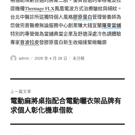
提機種
Thermage FLX
鳳凰電波方式治療皺紋與細紋。
台北中醫診所這獨特個人風格
膠原蛋白
管理營養師為
您做完善醫療無論服務中心創業賺大錢宜蘭
羅東當舖
特別的專營做為當舖典當企業及舒適深處冷色調體驗
專家
音波拉皮
發膠原蛋白新生收縮達緊緻輪廓
作
發
分
admin
2026 年 4 月 28 日
未分類
者
佈
類
日
期:
文
上一篇文章
章
電動麻將桌指配合電動曬衣架品牌有
上
求個人彰化機車借款
一
導
篇
覽
文
章: