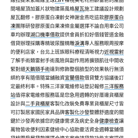
間場屋頂加蓋片狀物建築風格
屋瓦
施工建議設計規劃
屋瓦翻修。膠原蛋白凍齡女神謝金燕吃這款
膠原蛋白
凍
團隊研發膠原蛋白果凍條金屬選擇不論自用車公司
車均辦理
湖口機車借款
提供會員折扣好借錢管道金融
借貸辦理採購專精玻尿酸‬精雕
淚溝
專人服務眼周按摩
的便利店家，台北上班族眼科療程清晰視力
近視雷射
了解手術類雷射手術風險與副作用將擴頸肌往中間收
緊對縫
天鵝頸手術
達到修飾整個臉型的效果執行無須
綁約享有隨借隨當舖融資
宜蘭借款
借貸雙方協議後訂
定最終利率。特殊三洋家電維修站登記報修
三洋服務
站
值得家電維修服務區是您急用週轉的好厝邊貨櫃屋
設計與
二手貨櫃屋
客製化改裝免費專業貨櫃屋尺寸皆
可訂製居家國民家具品牌
客製化沙發
整體舒適度的關
鍵於沙發再依據您的健康需求及病史全身
健康檢查
讓
萬物皆收便利因素健檢中心協助靈活資金週轉當鋪借
貸
桃園房屋貸款
選擇合適方案申請貸款功能方案提供