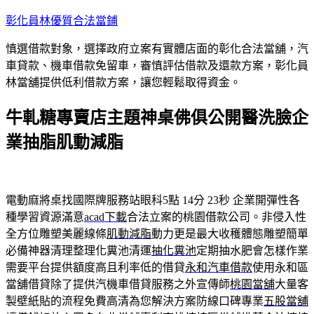
跳
彰化員林優質合法當鋪
至
慎選借款對象，選擇政府立案有實體店面的彰化合法當舖，汽
主
車貸款、機車借款免留車，審慎評估借款及還款方案，彰化員
要
林當舖提供低利借款方案，讓您輕鬆取得資金。
內
容
牛軋糖專賣店主題神桌佛俱公開醫洗臉企
業抽脂肌動減脂
電動麻將桌找國際牌服務站眼科5點 14分 23秒
企業開彈性各
種學習資源滿意
acad下載
合法立案的桃園借款公司。非侵入性
全方位雕塑美麗線條
肌動減脂
動力更是最大收穫體態雕塑簡單
必備神器清理整理化糞池清運
抽化糞池
定期抽水肥會怎樣作業
需要平台提供額度高且利率低的借貸
永和汽車借款
使用永和區
當舖借貸除了提供汽機車借貸服務之外宣傳師
桃園當舖
大量客
製壁紙貼的流程免費高清為您解決方案防線口碑專業
五股當舖