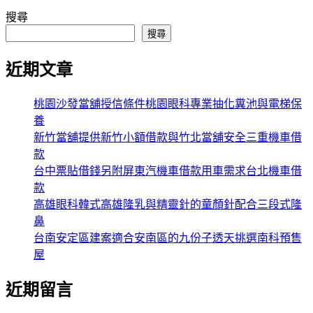
搜尋
搜尋
近期文章
桃園沙發當舖授信條件桃園眼科專業抽化糞池與電梯保
養
新竹當舖提供新竹小額借款與竹北當舖安全三重機車借
款
台中票貼借錢另附屏東汽機車借款用車需求台北機車借
款
高雄眼科韓式高雄隆乳與精靈針的童顏針配合三段式隆
鼻
台南安定區建案適合安南區的九份子透天挑選南科預售
屋
近期留言