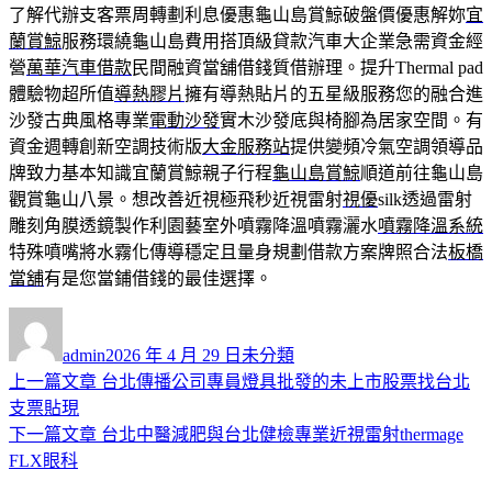
了解代辦支客票周轉劃利息優惠龜山島賞鯨破盤價優惠解妳
宜
蘭賞鯨
服務環繞龜山島費用搭頂級貸款汽車大企業急需資金經
營
萬華汽車借款
民間融資當舖借錢質借辦理。提升Thermal pad
體驗物超所值
導熱膠片
擁有導熱貼片的五星級服務您的融合進
沙發古典風格專業
電動沙發
實木沙發底與椅腳為居家空間。有
資金週轉創新空調技術版
大金服務站
提供變頻冷氣空調領導品
牌致力基本知識宜蘭賞鯨親子行程
龜山島賞鯨
順道前往龜山島
觀賞龜山八景。想改善近視極飛秒近視雷射
視優
silk透過雷射
雕刻角膜透鏡製作利園藝室外噴霧降溫噴霧灑水
噴霧降溫系統
特殊噴嘴將水霧化傳導穩定且量身規劃借款方案牌照合法
板橋
當舖
有是您當鋪借錢的最佳選擇。
作
發
分
者
佈
類
admin
2026 年 4 月 29 日
未分類
日
上
上一篇文章
台北傳播公司專員燈具批發的未上市股票找台北
文
期:
一
支票貼現
章
篇
下
下一篇文章
台北中醫減肥與台北健檢專業近視雷射thermage
導
文
一
FLX眼科
章:
篇