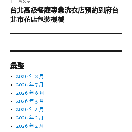
下一篇文章
台北高級餐廳專業洗衣店預約到府台
下
一
北市花店包裝機械
篇
文
章:
彙整
2026 年 8 月
2026 年 7 月
2026 年 6 月
2026 年 5 月
2026 年 4 月
2026 年 3 月
2026 年 2 月