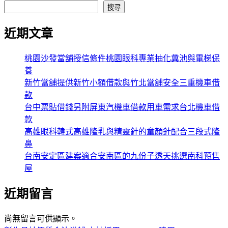
搜尋
近期文章
桃園沙發當舖授信條件桃園眼科專業抽化糞池與電梯保
養
新竹當舖提供新竹小額借款與竹北當舖安全三重機車借
款
台中票貼借錢另附屏東汽機車借款用車需求台北機車借
款
高雄眼科韓式高雄隆乳與精靈針的童顏針配合三段式隆
鼻
台南安定區建案適合安南區的九份子透天挑選南科預售
屋
近期留言
尚無留言可供顯示。