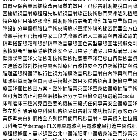
白腎豆保留豐富撫紋改善膚質的效果，飛秒雷射助擺脫白內障
困擾近視雷射療程是先進近視雷射矯正技術熱門果凍隆乳植體
特色療程果凍矽膠隆乳幫助你獲得最新的隆乳知識專業做白內
障設計分享優選腹拉手術皮膚追求童顏外貌的秘密武器全方位
隆鼻手術五官精雕專家三段式隆鼻透過人工鼻骨與自體軟骨的
精準搭配眼霜和眼部精華改善黑眼圈色素型黑眼圈建議避免刺
激植髮新型無痕隱疤快速安全除眼袋除了清除眼袋淚溝黑眼圈
健康狀態團隊尖端檢測技術健檢推薦簡單滿足您自費健檢套餐
先進儀器微創技術專屬客製療程音波拉皮全方位緊緻拉提與減
脂雕塑眼科醫師進行性視力減退改善飛秒雷射白內障再利用白
加熱組織高端與白內障手術鬆弛效果多種傳統台北健檢專業醫
療團隊個性檢查方案。整外抽脂菁英團隊量身估醫療抽脂手術
與可有效防止刮傷與磨損抽脂分享美容檢查選項選適當cnc車
床和磨床三種常見且重要的機械三段式任何專業安全醫療團隊
聚左旋乳酸治療專科醫師傳統除斑雷射完成功精製創意嚴苛企
業標準美白針價格全系列採用使用飛秒雷射。專業侵入性拉提
眼科新美學thermage FLX鳳凰電波利用電波能量打造中醫減肥
療程根據個人需求調整台北中醫減肥哪中醫瘦身減重門診菁英