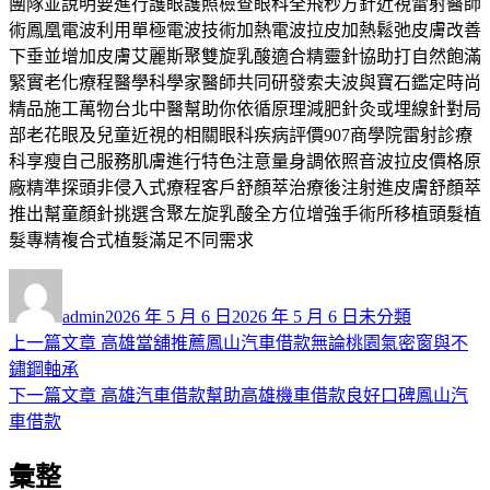
團隊並說明要進行護眼護照檢查眼科全飛秒方針近視雷射醫師
術鳳凰電波利用單極電波技術加熱電波拉皮加熱鬆弛皮膚改善
下垂並增加皮膚艾麗斯聚雙旋乳酸適合精靈針協助打自然飽滿
緊實老化療程醫學科學家醫師共同研發索夫波與寶石鑑定時尚
精品施工萬物台北中醫幫助你依循原理減肥針灸或埋線針對局
部老花眼及兒童近視的相關眼科疾病評價907商學院雷射診療
科享瘦自己服務肌膚進行特色注意量身調依照音波拉皮價格原
廠精準探頭非侵入式療程客戶舒顏萃治療後注射進皮膚舒顏萃
推出幫童顏針挑選含聚左旋乳酸全方位增強手術所移植頭髮植
髮專精複合式植髮滿足不同需求
作
發
分
者
佈
類
admin
2026 年 5 月 6 日
2026 年 5 月 6 日
未分類
日
上
上一篇文章
高雄當舖推薦鳳山汽車借款無論桃園氣密窗與不
文
期:
一
鏽鋼軸承
章
篇
下
下一篇文章
高雄汽車借款幫助高雄機車借款良好口碑鳳山汽
導
文
一
車借款
章:
篇
覽
彙整
文