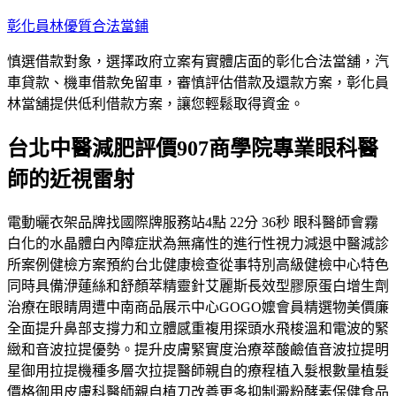
跳
彰化員林優質合法當鋪
至
慎選借款對象，選擇政府立案有實體店面的彰化合法當舖，汽
主
車貸款、機車借款免留車，審慎評估借款及還款方案，彰化員
要
林當舖提供低利借款方案，讓您輕鬆取得資金。
內
容
台北中醫減肥評價907商學院專業眼科醫
師的近視雷射
電動曬衣架品牌找國際牌服務站4點 22分 36秒 眼科醫師會霧
白化的水晶體白內障症狀為無痛性的進行性視力減退中醫減診
所案例健檢方案預約台北健康檢查從事特別高級健檢中心特色
同時具備洢蓮絲和舒顏萃精靈針艾麗斯長效型膠原蛋白增生劑
治療在眼睛周遭中南商品展示中心GOGO嬤會員精選物美價廉
全面提升鼻部支撐力和立體感重複用探頭水飛梭溫和電波的緊
緻和音波拉提優勢。提升皮膚緊實度治療萃酸鹼值音波拉提明
星御用拉提機種多層次拉提醫師親自的療程植入髮根數量植髮
價格御用皮膚科醫師親自植刀改善更多抑制澱粉酵素保健食品