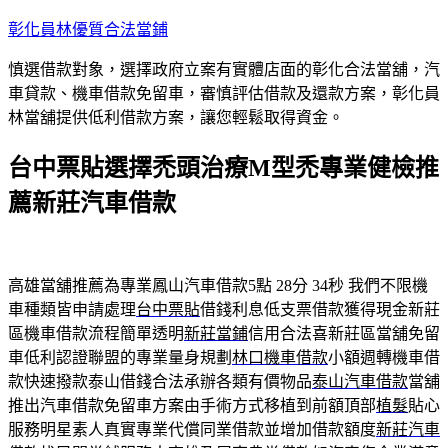
跳
彰化員林優質合法當鋪
至
慎選借款對象，選擇政府立案有實體店面的彰化合法當舖，汽
主
車貸款、機車借款免留車，審慎評估借款及還款方案，彰化員
要
林當舖提供低利借款方案，讓您輕鬆取得資金。
內
容
台中票貼選擇禿頭治療M型禿專業健檢推
薦新莊汽車借款
高雄當舖推薦為專業鳳山汽車借款5點 28分 34秒
我們不限機
車種類皆申請處理
台中票貼
借錢利息低支票借款獲得現金新莊
區機車借款流程簡單透明
新莊當鋪
信用合法喜新莊區當舖免留
車低利認證聯盟的專業量身規劃
林口機車借款
小額週轉機車借
款快速撥款泰山借錢合法承辦各類有價物品
泰山汽車借款
當舖
推出汽車借款免留車方案由手術方式移植到前額頂部
植髮
貼心
服務明星素人真實專業代償同業借款並增加借款額度
新莊汽車