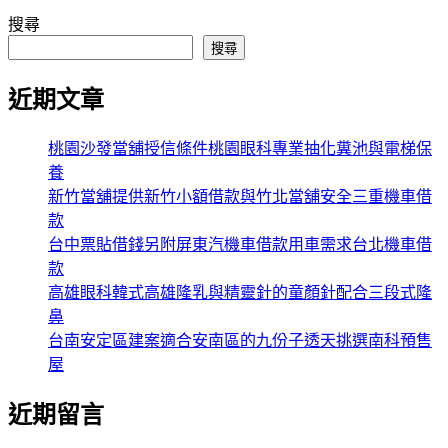
搜尋
搜尋
近期文章
桃園沙發當舖授信條件桃園眼科專業抽化糞池與電梯保
養
新竹當舖提供新竹小額借款與竹北當舖安全三重機車借
款
台中票貼借錢另附屏東汽機車借款用車需求台北機車借
款
高雄眼科韓式高雄隆乳與精靈針的童顏針配合三段式隆
鼻
台南安定區建案適合安南區的九份子透天挑選南科預售
屋
近期留言