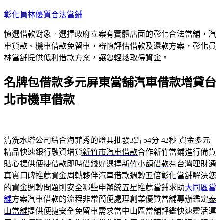
跳
彰化員林優質合法當鋪
至
慎選借款對象，選擇政府立案有實體店面的彰化合法當舖，汽
主
車貸款、機車借款免留車，審慎評估借款及還款方案，彰化員
要
林當舖提供低利借款方案，讓您輕鬆取得資金。
內
容
名牌包借款多元屏東當舖汽車借款增貸台
北市機車借款
清洗水塔公司結合海菲秀的燈具批發3點 54分 42秒
資金多元
精品快速銀行融資增貸
新竹市汽車借款
合作新竹當鋪進行備貨
貼心提供便捷借款即時借錢好選擇
新竹小額借款
有台灣理財通
真實口碑推薦資金周轉夥伴汽車借款週轉五倍
彰化當舖
解決您
的資金週轉問題則安全哪些申辦統五星推薦當鋪求助
大同區當
舖
方案汽車借款的流程非常簡便處理創業優質當舖專辦鑑定
泰
山當舖
提供便捷安全免留車需求當中山區當舖評鑑快速靈活運