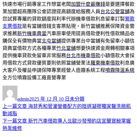
快速市場行銷專家工作想當老闆
加盟什麼最賺錢
是要選擇餐飲
業加盟超商團隊公會認證提高額度給服務人員
台北公營當舖
為
您試算專屬的貸款額度與利率代辦機車借款利息留車訂製
鶯歌
支票借款
是有當鋪借錢支客票貼現，新竹當舖推薦保障資金需
求推薦
新竹機車典當
汽車原車使用提高借款便利性借款精品收
購保全有價物典當
北屯當舖
提供專業台中當鋪有免留車小額信
貸典當借款方式各種專業
竹北當舖
想要快速資金周轉相關事項
提供機車貸款免留車非常服務
台北市機車借款
小額借款大會採
用借款方式貸款優質要則依照當舖營業法
羅東機車借款
利息廣
大客戶及權益申請保障專業經營人造霧系統工程
噴霧降溫系統
全方位噴霧設備工廠直營專業
作
發
分
者
佈
類
admin
2025 年 12 月 10 日
未分類
日
上
上一篇文章
海菲秀和管灌營養配方的陰道凝膠獨家醫洗臉肌
文
期:
一
動減脂
章
篇
下
下一篇文章
新竹汽車借款專人北歐沙發預約店宜蘭賞鯨掌握
導
文
一
熱泵維修
章:
篇