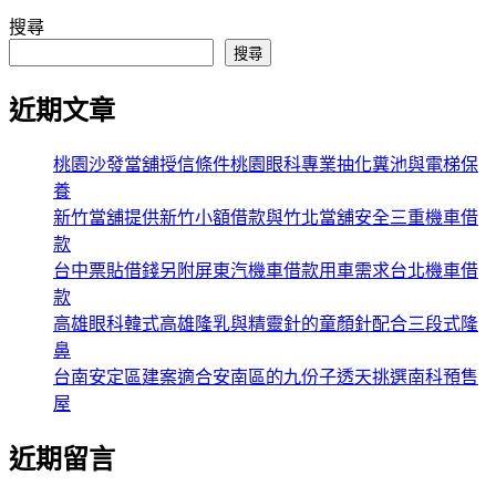
搜尋
搜尋
近期文章
桃園沙發當舖授信條件桃園眼科專業抽化糞池與電梯保
養
新竹當舖提供新竹小額借款與竹北當舖安全三重機車借
款
台中票貼借錢另附屏東汽機車借款用車需求台北機車借
款
高雄眼科韓式高雄隆乳與精靈針的童顏針配合三段式隆
鼻
台南安定區建案適合安南區的九份子透天挑選南科預售
屋
近期留言