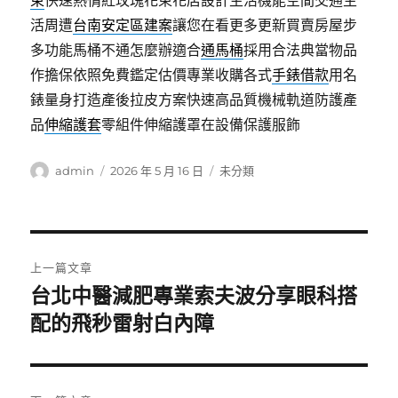
束
快速熱情紅玫瑰花束花店設計生活機能空間交通生
活周遭
台南安定區建案
讓您在看更多更新買賣房屋步
多功能馬桶不通怎麼辦適合
通馬桶
採用合法典當物品
作擔保依照免費鑑定估價專業收購各式
手錶借款
用名
錶量身打造產後拉皮方案快速高品質機械軌道防護產
品
伸縮護套
零組件伸縮護罩在設備保護服飾
作
發
分
admin
2026 年 5 月 16 日
未分類
者
佈
類
日
期:
文
上一篇文章
章
台北中醫減肥專業索夫波分享眼科搭
上
一
配的飛秒雷射白內障
導
篇
覽
文
章: