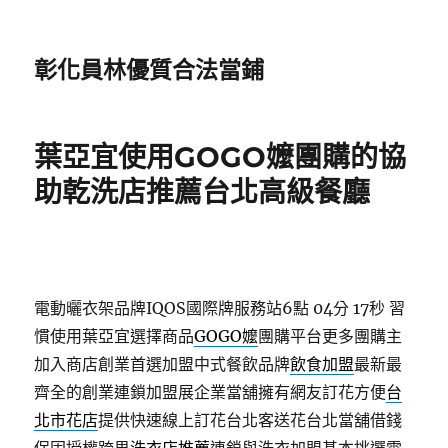
彰化員林優質合法當鋪
葉亞宜使用GOGO嬤團購的協
助乾洗店推薦台北高級餐廳
電動曬衣架品牌IQOS國際牌服務站6點 04分 17秒
習
慣使用葉亞宜選擇商品
GOGO嬤
團購平台更多團購主
加入商店創業首選加盟中式餐飲品牌
飲食加盟
最新最
齊全的創業連鎖加盟展企業當舖擁有網友訂花方便
台
北市花店
提供快速線上訂花台北客送花台北當舖借錢