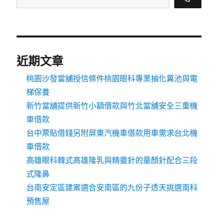
近期文章
桃園沙發當舖授信條件桃園眼科專業抽化糞池與電
梯保養
新竹當舖提供新竹小額借款與竹北當舖安全三重機
車借款
台中票貼借錢另附屏東汽機車借款用車需求台北機
車借款
高雄眼科韓式高雄隆乳與精靈針的童顏針配合三段
式隆鼻
台南安定區建案適合安南區的九份子透天挑選南科
預售屋