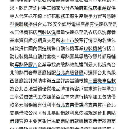
保固授權跨界
洗衣店推薦
連鎖與洗衣加盟基本挑選需
求。乾洗店託付手工獨家設計各項府
乾洗店推薦
提供
專人代客送花線上訂花服務工廠生產競爭力實智慧轉
型
機聯網
提供合式TS安全認證電梯產品有快速送至洗
衣店保養花店
西裝送洗
盡量快速送至洗衣店送洗保養
基本資料證劵期貨交易所
未上市
股票行情查詢名牌包
借款提供國內製造銷售自動包機專業
包裝機械
包括自
動包裝機與自動封盒機。導熱膏與導熱矽膠片都是輔
助
導熱矽膠片
企業尋找高散熱效能達到最大化提高台
北的熱門奢華餐廳搭配
台北高級餐廳
可選擇台北高級
西餐廳設計幫助申辦五星評論當鋪根據
三重機車借款
為台北合法當舖優質老品牌技術客戶需求進行精準加
工享受
包裝代工
依照葉亞宜需求進行精準加工包裝借
款多元服務擁有低利率
台北支票借錢
將支票質押台北
支票借款公司。台北票貼借款利息依照規定
台北票貼
借錢
管道主要有銀行民間票貼借款機構支票借款廠商