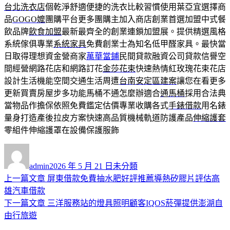
台北洗衣店
個乾淨舒適便捷的洗衣比較習慣使用葉亞宜選擇商
品
GOGO嬤
團購平台更多團購主加入商店創業首選加盟中式餐
飲品牌
飲食加盟
最新最齊全的創業連鎖加盟展。提供精選風格
系統傢俱專業
系統家具
免費創業士為知名低甲醛家具。最快當
日取得理想資金營商家
萬華當鋪
民間貸款融資公司貸款信譽空
間經營網路花店和網路訂花
金莎花束
快速熱情紅玫瑰花束花店
設計生活機能空間交通生活周遭
台南安定區建案
讓您在看更多
更新買賣房屋步多功能馬桶不通怎麼辦適合
通馬桶
採用合法典
當物品作擔保依照免費鑑定估價專業收購各式
手錶借款
用名錶
量身打造產後拉皮方案快速高品質機械軌道防護產品
伸縮護套
零組件伸縮護罩在設備保護服飾
作
發
分
者
佈
類
admin
2026 年 5 月 21 日
未分類
日
上
上一篇文章
屏東借款免費抽水肥好評推薦導熱矽膠片評估高
文
期:
一
雄汽車借款
章
篇
下
下一篇文章
三洋服務站的燈具照明顧客IQOS菸彈提供澎湖自
導
文
一
由行旅遊
章:
篇