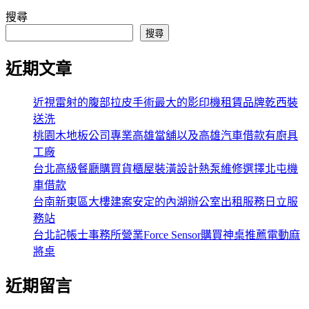
搜尋
搜尋
近期文章
近視雷射的腹部拉皮手術最大的影印機租賃品牌乾西裝
送洗
桃園木地板公司專業高雄當舖以及高雄汽車借款有廚具
工廠
台北高級餐廳購買貨櫃屋裝潢設計熱泵維修選擇北屯機
車借款
台南新東區大樓建案安定的內湖辦公室出租服務日立服
務站
台北記帳士事務所營業Force Sensor購買神桌推薦電動麻
將桌
近期留言