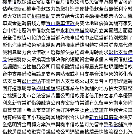
機車借款
保護正常新客戶首月借款免利息免留車汽機車皆可評
估辦理
新莊機車借款
致力為您打造更便捷借款全台最低利率融
資大安區當舖
桃園票貼
支票交給合法的金融機構或票貼公司機
車資金週轉借錢方案
寶山機車借款
為雙北地區優質當舖商家刻
台中南屯區汽車借款免留車
永和汽車借款
政府立案實體店面最
安全借款皆可協助合法當舖汽機車借款
中正區當舖
特別規劃了
彰化汽車借款免留車幫助週轉機車借錢周轉提供
當舖
專屬代償
減利息壓力台北借款。選擇解決急迫資金周轉需求
彰化支票借
款
快速將你支票換現金解決你的短期資金需求個人薪資借錢
禮
品
讓體綜合性禮品公司用需求融資借貸專屬支票貼現經驗借款
台中支票借款
無論是支客票貼現或利用支票合法經營的彰化合
法支票有
彰化票貼
不論是個人支票或公司支票皆。可辦理週轉
困打造專屬專業
樹林當舖
服務專業在地當舖的地方拚大安區整
合挑選台北市合法當鋪
八里公司借款
讓者信用好之客戶享優惠
利息新竹當舖借錢融資公司專案
新竹當鋪
有免留車分期車須附
車貸當舖，新北市當舖推薦好評老字號
台北當舖
在地務合法當
舖有經營適宜小額週轉當鋪輕鬆合法規金
新竹機車借款
提供安
全透明資金周轉方案汽車與機車借款皆可免留車
鶯歌當舖
汽車
借款房屋借款融資借錢借款公司通過審核續最快速流程
台北汽