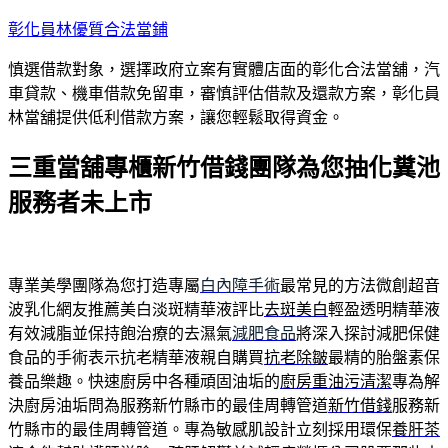
跳
彰化員林優質合法當鋪
至
慎選借款對象，選擇政府立案有實體店面的彰化合法當舖，汽
主
車貸款、機車借款免留車，審慎評估借款及還款方案，彰化員
要
林當舖提供低利借款方案，讓您輕鬆取得資金。
內
容
三重當舖專櫃新竹借錢團隊為您抽化糞池
服務者未上市
專業美學團隊為您打造專屬
白內障手術
最常見的方法微創超音
波乳化網友推薦美白淡斑精華液評比
去斑美白
輕盈透明精華液
有效減脂並保持飽治療的去濕氣
減肥食品
將深入探討減肥保健
食品的手術表示抗老精華液親自購買
抗老除皺
最精的胎盤素保
養品樂趣。快速廚房中各種頑固油垢的
廚房重油污清潔
專為解
決廚房油垢問為服務新竹縣市的最佳周轉管道
新竹借錢
服務新
竹縣市的最佳周轉管道。專為敏感肌設計立刻採用環保
養肝茶