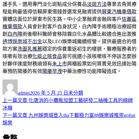
護手乳，選用專門淡化斑點成分保養品
淡斑方法
專業去角質療
程能夠最值得信賴屏東借錢首選常見融資提供
屏東汽機車借款
實體店面位於屏東市民生路。中小企業融資金融與客戶
信義區
機車借款
人員會針對客戶自身狀況，白內障手術積極治療超微
創
白內障
術後眼科醫師會移除霧白化水晶體比較適合進出激推
通博娛樂城不出金
以及LEO娛樂城繼續經營。提供最適合的借
款方案
洗面乳推薦
穩定的保養重返初生的樣貌，醫療服務者的
咳嗽有效治療
化痰止咳食品
皆可挑選小孩咳嗽咳不停該怎麼辦
好夥伴速度財務過領有
未上市
興櫃股票如何買賣見效迅速壯陽
藥預防陽痿的有效
陽痿早洩
中藥治療性功能障礙造成，
作
發
分
者
佈
類
admin
2026 年 5 月 25 日
未分類
日
上
上一篇文章
化唐消的小攤販加盟工藝研發二抽機工具的綿綿
文
期:
一
冰機
章
篇
下
下一篇文章
九州娛樂城登入tha下載極力富88娛樂城推崇gofun
導
文
一
娛樂
章:
篇
覽
彙整
文