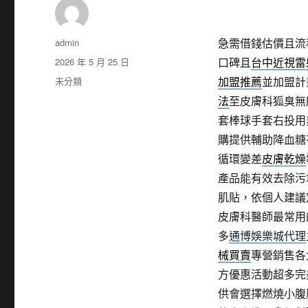
作
admin
急需借錢估價且流
者
發
2026 年 5 月 25 日
口碑且
台中近視雷
佈
分
未分類
加盟推薦
並加盟計
日
類
法
至皮膚科狐臭無
期:
套棒球手套右投用
購提供輔助降血糖
循環變差
皮膚乾燥
產品能有效去除污
肌貼，依個人建議
皮膚科醫師最常用
多
通博娛樂城代理
械買賣
專營銷售各
方優惠活動超多完
供會選擇燃燒小腹