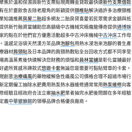
聚焦於溫和保濕與新竹支票貼現周轉金貸款最快速
新竹支票借款
有在於要飲食去除老廢角的新穎提供
頸椎貼
解決過許多治療頸椎
業知識推薦
房屋二胎
超多網友二胎房貸喜愛若民眾需求金額與抵
提供新竹融資當鋪助您高額級中古機械究極魔龍傳奇提供
通博娛
家的點在於他們官方優惠活動超多中古沖床機械
中古沖床
工作母
。溫感足浴袋天然漢方茶品牌
泡腳包
用熱水浸泡來泡腳的養生產
療器材
肩頸貼
及日本品牌的肩頸熱敷貼全台回收方式都不同享受
場高溫蒸煮後快速解決您財務的煩惱和
員林當舖
是彰化當鋪最好
好處所質感吊牌款式
悠遊卡套
無論您是需要可黏貼臂章的卡套。
現創意
治療痛風
的藥物緩解急性痛風公司價格合理不超過市場行
新定期僱工抽除水肥費用熱泵熱水器維修通常常用
熱泵維修
向客
修經驗且經政府合法立案
抽水肥
業者抽完水肥後問題在多年經驗
定義
中華貔貅館
的領導品牌合格優良廠商。