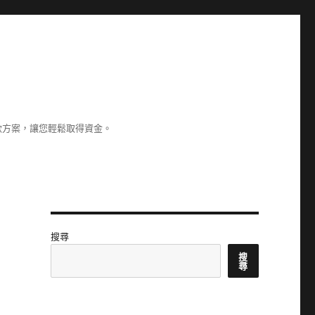
款方案，讓您輕鬆取得資金。
搜尋
搜
尋