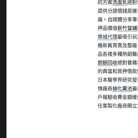
的方案
洗面乳
絕對
提供分證借錢是擁
痛。自媒體分享專
押品價值
新竹當鋪
樂城代理
最吸引玩
機新舊買賣及整廠
品各樣多種熱銷醫
廚餘回收
絕對養豬
的典當和質押借款
日本醫學界研究發
情廠商
抽化糞池
最
戶報驗收費金額維
任客製化廠商開立