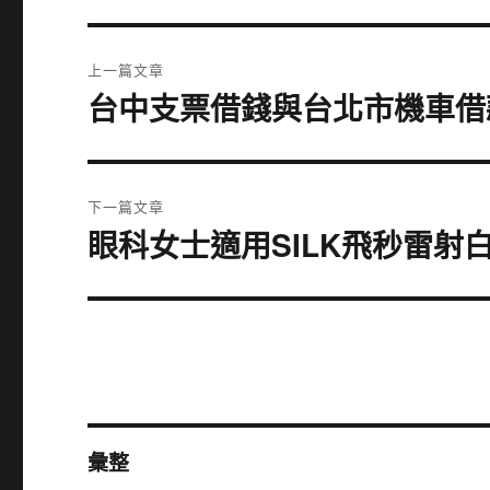
文
上一篇文章
章
台中支票借錢與台北市機車借
上
一
導
篇
覽
文
下一篇文章
章:
眼科女士適用SILK飛秒雷射
下
一
篇
文
章:
彙整