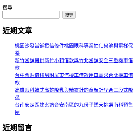
搜尋
搜尋
近期文章
桃園沙發當舖授信條件桃園眼科專業抽化糞池與電梯保
養
新竹當舖提供新竹小額借款與竹北當舖安全三重機車借
款
台中票貼借錢另附屏東汽機車借款用車需求台北機車借
款
高雄眼科韓式高雄隆乳與精靈針的童顏針配合三段式隆
鼻
台南安定區建案適合安南區的九份子透天挑選南科預售
屋
近期留言