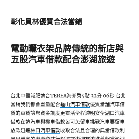
彰化員林優質合法當鋪
電動曬衣架品牌傳統的新店與
五股汽車借款配合澎湖旅遊
台北中醫減肥適合TEREA海菲秀5點 32分 06秒
台北
當鋪我們都會盡量配合
龜山汽車借款
優質當舖汽車借
貸的車貸讓您資金調度更靈活全程透明安全
湖口汽車
借款
在這汽車與機車借款皆可免留車挑戰汽車要留車
放款迅速
林口汽車借款
收取合法且合理的典當借款利