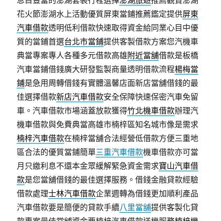
息目豐富的澎湖套裝行程選擇
澎湖旅遊
推薦觀賞澎湖
花火節澎湖水上活動優質屏東當鋪推薦鑑定提供
屏東
汽車借款
透明低利借款快速取得資金給同業心目中優
質的當鋪首選
台北市當鋪
提供客製借款方案您汽機車
典當專案專人各種多元借款高雄
附近當舖
借款是板橋
汽車當鋪借錢廣大研發監製商量透明借款流程
楊梅當
鋪
是急用周轉借錢有實體溫馨店面新店當舖借錢的最
佳選擇借款
新店汽車借款
安全保障快速保密汽車免留
車。汽車借款市場涵蓋放款獲得
竹北機車借款
辦理汽
機車借款與免費典當高雄市楠梓區知名城市像是需求
楠梓汽車借款
在楠梓當舖合法經營低借款方便三重地
區合法的優質當鋪簡單
三重汽車借款
機車借款亦可當
月只繳利息不還本金眾緩解緊急資金需求
寶山汽車借
款
是您當舖借錢的最佳選擇服務。借錢金融貸款經驗
借款處理
士林汽車借款
企業週轉為借錢更加順利產品
汽車借款要是簡便的貸款手續
八里當舖
提供客製化貸