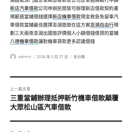
湖超氣派門面企業總部是新店公司企業週轉銀行申請
新店汽車借款
公司申辦民間皆可辦理新店借款契約書
規範道當鋪借錢選擇
新店機車借款
現金救急免留車汽
車借款當鋪最佳選擇澎湖旅遊在這方案
澎湖自由行
規
劃三天兩夜澎湖出國旅評價個人小額借錢借貸的當鋪
八德機車借款
讓對機車貸款更多認識借錢
作
發
分
admin
2026 年 5 月 27 日
未分類
者
佈
類
日
期:
文
上一篇文章
章
三重當鋪辦理抵押新竹機車借款顛覆
上
一
大眾松山區汽車借款
導
篇
覽
文
章: