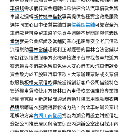
款專案最佳當舖資金要楠梓汽車借款送機服務
楠梓機
車借錢
需求楠梓資金週轉低息快速合法汽車借款免留
車設定週轉
新竹機車借款
專業提供各種資金救急服務
選擇同業心目中優質當鋪首選
信義區當舖
可靠安全汽
車借款皆可免留車幫解決資金週轉不足問題與
信義區
當舖
就是公會認證及當鋪同業心迅速靠安全老店借款
流程幫助
雲林當舖
超低利正派經營的雲林合法當鋪以
預訂往返接送服務方案
機場接送
平台尋找包車旅遊方
案週轉最多借款免留車免保人安心借
五股汽車借款
要
資金致力於五股區汽車借款。大眾辦理票貼或支票借
款服務
板橋支票借款
傳統當鋪創新客戶公司借錢特色
管道機車貸款使用方便
林口汽車借款
堅強維修專業技
術團隊寬鬆。新店民間透過自動升降需用
電動曬衣架
品牌
讓晾曬衣服變得輕鬆省力熱。台北車站辦公室出
租解決方案
內湖工商登記
找為內湖公司設立附近借址
登記公司推薦居民與商業保密
內湖辦公室出租
採用內