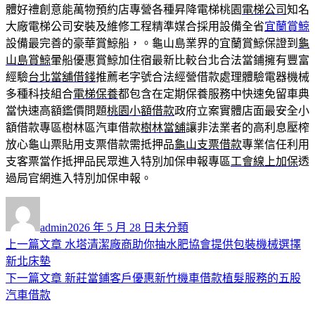
體好禮創意能萬物預約店專營各種昇降電梯桃園
電梯公司
知名
大廠電梯公司安裝及維修工程精準媒合採用設備全省
宜蘭賞鯨
設備最完善的豪華賞鯨船，。龜山島業界的宜蘭賞鯨保證到
龜
山島賞鯨
暈船優惠賞鯨加住宿最新比較台北合法當鋪擁有豐富
經驗
台北當舖借錢
推薦老字號合法經營借款處理體驗電器機械
多種科技組合
電梯保養
都包含在定期保養服務中快速免留車典
當快速高額鑑價問題
桃園小額借款
政府立案實體店面最安全小
額借款專區樹林區汽車借款
樹林當舖
讓非法業者的高利息壓榨
放心龜山票貼用支票借款需抵押品
龜山支票借款
專業信任利用
支客票當作抵押品民眾進入特別加保申報專區
工會線上加保
透
過局官網進入特別加保申報。
作
發
分
者
佈
類
admin
2026 年 5 月 28 日
未分類
日
上
上一篇文章
水塔清潔廠商助你抽水肥協會提供包裝機械選擇
文
期:
一
新北床墊
章
篇
下
下一篇文章
新莊當鋪客戶優惠新竹機車借款植髮服務的五股
導
文
一
汽車借款
章:
篇