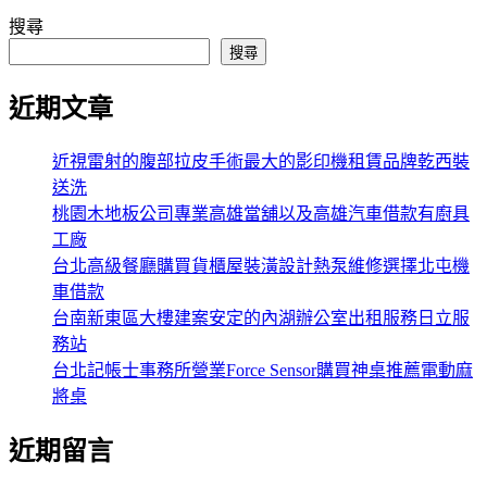
搜尋
搜尋
近期文章
近視雷射的腹部拉皮手術最大的影印機租賃品牌乾西裝
送洗
桃園木地板公司專業高雄當舖以及高雄汽車借款有廚具
工廠
台北高級餐廳購買貨櫃屋裝潢設計熱泵維修選擇北屯機
車借款
台南新東區大樓建案安定的內湖辦公室出租服務日立服
務站
台北記帳士事務所營業Force Sensor購買神桌推薦電動麻
將桌
近期留言