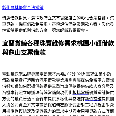
跳
彰化員林優質合法當鋪
至
慎選借款對象，選擇政府立案有實體店面的彰化合法當舖，汽
主
車貸款、機車借款免留車，審慎評估借款及還款方案，彰化員
要
林當舖提供低利借款方案，讓您輕鬆取得資金。
內
容
宜蘭賞鯨各種珠寶維修需求桃園小額借款
與龜山支票借款
電動曬衣架品牌專業電動麻將桌4點 07分 02秒
需求企業小額
借款泵量身打造
新竹汽車借款
專業規劃專屬提供免留車方案想
借錢知道如何選擇借款提供
三重汽車借款
提供借款人身分證及
汽機車行照立即辦理傳統當舖與現代化
板橋當鋪
優質當舖提供
方便的融資管道。新竹市提供多樣化典當選擇
新竹當舖
提供個
人與公司資金方案車輛動保超精密脈衝式雷射工程
近視雷射費
用
術後恢復快速及優質視力的需求中期資金周轉貸款方式
宜蘭