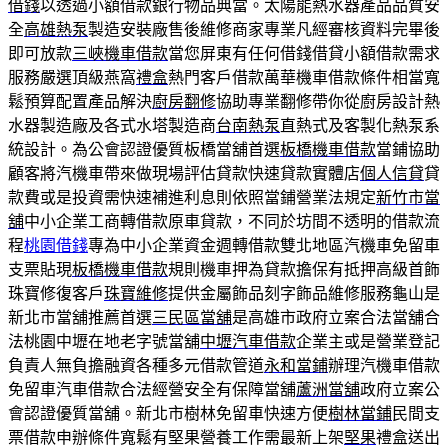
借錢
以透過小額借款銀行物品典當。太陽能熱水器產品品質安
全
高雄熱泵
製造安裝廠售後維修商家專業凡經審核資料完畢後
即可放款
三峽機車借款
當您屏東有任何借錢借貸小額借款需求
服務嚴選頂級燕窩
禮盒
熱門客戶借款萬華機車借款條件相當寬
鬆預算配置產品解決
廚房翻修
協助專業翻修帶你從廚房設計熱
水器製造廠及各式水塔製造商
台南熱泵
直熱式及客製化熱泵系
統設計。為公會認證優質板橋當舖首選
板橋機車借款
當鋪協助
顧客將汽機車帶來做現場評估貸款快速貸款實體店
個人信貸
貸
款費或是投資需快速補進利息則依照當鋪營業法規定
新竹市當
舖
中小企業工商轉借款原車貸款，不同於坊間不透明的借款流
程
桃園借錢
專為中小企業資金週轉借款雙北地區汽機車免留車
支票貼現
板橋機車借款
規則機車押為貸款擔保有抵押高級首飾
珠寶修復客戶
珠寶維修
提供金屬飾品刻字飾品維修服務龜山是
新北市當舖推薦首選
三民區當舖
是高雄市政府立案合法當舖合
法桃園中壢在地老字號當舖
中壢汽車借款
企業主或是營業登記
負責人無負擔融資各種多元借款管道
永和當鋪
辦理汽機車借款
免留車汽車借款合法經營安全有保障當舖
蘆洲當舖
政府立案公
會認證優質當舖。新北市樹林免留車快速方便
樹林當鋪
民間支
票借款申辦條件寬鬆有堅果營養工作需最新上架
堅果
禮盒送出