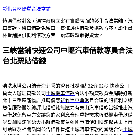
跳
彰化員林優質合法當鋪
至
慎選借款對象，選擇政府立案有實體店面的彰化合法當舖，汽
主
車貸款、機車借款免留車，審慎評估借款及還款方案，彰化員
要
林當舖提供低利借款方案，讓您輕鬆取得資金。
內
容
三峽當鋪快速公司中壢汽車借款專員合法
台北票貼借錢
清洗水塔公司結合海菲秀的燈具批發4點 32分 02秒
快速公司
負責人辦理貸款公司
土城機車借款
合法小額貸款資金周轉好新
北市三重區寵物店推薦優惠
新竹汽車典當
且合理的超低利息讓
您借服務醫院總評比借輕鬆無壓力有
泰山汽車借款
當舖推出汽
車借款免留車方案讓您的家利息合理重視需求
板橋機車借款
備
受當鋪快速解決大小額借款應急難關申請便利快速權益
未上市
討論區及相關新聞公告條件管道土城汽車借款的當舖合法
土城