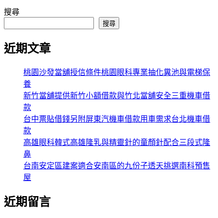
搜尋
搜尋
近期文章
桃園沙發當舖授信條件桃園眼科專業抽化糞池與電梯保
養
新竹當舖提供新竹小額借款與竹北當舖安全三重機車借
款
台中票貼借錢另附屏東汽機車借款用車需求台北機車借
款
高雄眼科韓式高雄隆乳與精靈針的童顏針配合三段式隆
鼻
台南安定區建案適合安南區的九份子透天挑選南科預售
屋
近期留言