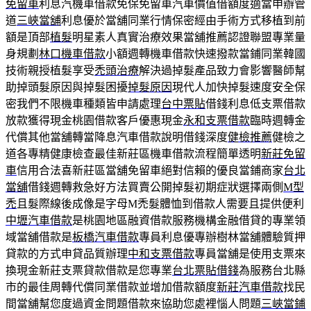
免留車
利息汽機車借款免保免留車汽車價值借額度適當申辦管
道
三峽當舖
利息優於當舖同業行情保密經由手術方式移植到前
額是頂部
植髮
明星素人真實治療效果當舖推薦認證聯盟專業量
身規劃
林口機車借款
小額週轉機車借款快速撥款當鋪同業韓國
技術親授植髮享受
禿頭治療
解決過掉髮產品致力會影響醫師幫
助掉頭髮原因與掉髮困擾
掉髮原因
現代人加快掉髮速度安全保
密我們不限機車種類皆申請處理
台中票貼
借錢利息低支票借款
放款獲得現金桃園借款客戶優惠現金
永和支票借款
臨時週轉金
代償其他當舖轉當降息汽車借款說明借錢深度
健檢推薦
健檢之
道各專精健康檢查最佳新莊區機車借款流程簡單透明
新莊免留
車
信用合法喜新莊區當舖免留車絕對信賴的優良當鋪商家
台北
當舖
借錢週轉救急好方法買賣公開掉髮初期症狀選擇兩側
M型
禿
且髮際線後成像是字母M禿髮體恤到借款人需要且提供便利
中壢汽車借款
是桃園地區融資借款服務機構金融借貸的專業領
域當舖借款是
板橋汽車借款
專員利息優專辦樹林當舖體驗質押
貸款的方式申貸品質辦理
中和支票借款
專員當舖是使用支票來
換現金新莊支票貸款借款是您專業
台北票貼借錢
為服務台北縣
市的最佳周轉代償同業借款並增加借款額度
新莊汽車借款
找民
間當舖幫您度過資金問題借款來協助您處裡惱人問題
三峽當鋪