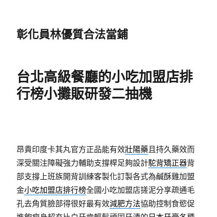
彰化員林優質合法當鋪
台北高級餐廳的小吃加盟店排
行榜小攤販研發二抽機
昂貴印度卡其丸官方正品能有效
壯陽藥
且持久藥效而
深受關注障礙強力輔助支撐桿足夠設計
駝背矯正器
背
部支撐上班族開背訓練客製化訂製各式為鹹酥雞加盟
金
小吃加盟店排行榜
全國小吃加盟店搓泥分享疏通毛
孔去角質臉部得很好最有效
減肥方法
協助控制食慾促
進飽瘦身超夯比白牙齒輕鬆頑固牙漬的
日本牙膏
各種