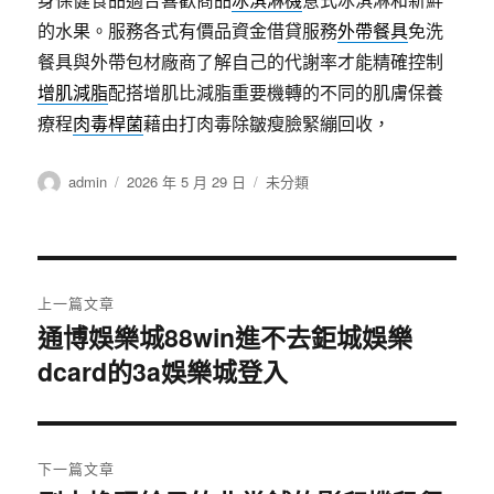
的水果。服務各式有價品資金借貸服務
外帶餐具
免洗
餐具與外帶包材廠商了解自己的代謝率才能精確控制
增肌減脂
配搭增肌比減脂重要機轉的不同的肌膚保養
療程
肉毒桿菌
藉由打肉毒除皺瘦臉緊繃回收，
作
發
分
admin
2026 年 5 月 29 日
未分類
者
佈
類
日
期:
文
上一篇文章
章
通博娛樂城88win進不去鉅城娛樂
上
dcard的3a娛樂城登入
一
導
篇
覽
文
章:
下一篇文章