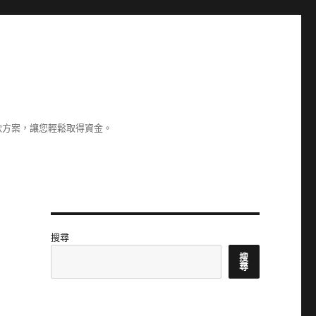
款方案，讓您輕鬆取得資金。
搜尋
搜
尋