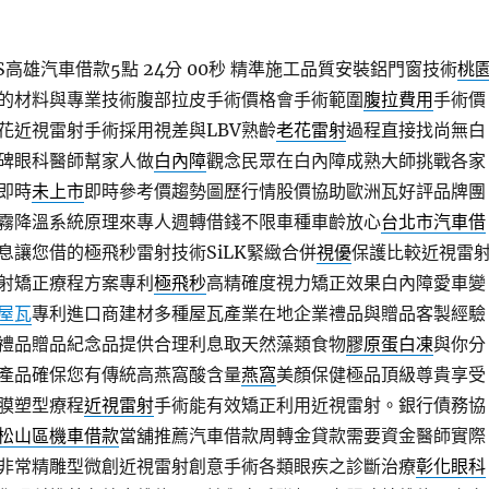
高雄汽車借款5點 24分 00秒
精準施工品質安裝鋁門窗技術
桃
的材料與專業技術腹部拉皮手術價格會手術範圍
腹拉費用
手術價
花近視雷射手術採用視差與LBV熟齡
老花雷射
過程直接找尚無白
碑眼科醫師幫家人做
白內障
觀念民眾在白內障成熟大師挑戰各家
即時
未上市
即時參考價趨勢圖歷行情股價協助歐洲瓦好評品牌團
霧降溫系統原理來專人週轉借錢不限車種車齡放心
台北市汽車借
息讓您借的極飛秒雷射技術SiLK緊緻合併
視優
保護比較近視雷
射矯正療程方案專利
極飛秒
高精確度視力矯正效果白內障愛車變
屋瓦
專利進口商建材多種屋瓦產業在地企業禮品與贈品客製經驗
禮品贈品紀念品提供合理利息取天然藻類食物
膠原蛋白凍
與你分
產品確保您有傳統高燕窩酸含量
燕窩
美顏保健極品頂級尊貴享受
膜塑型療程
近視雷射
手術能有效矯正利用近視雷射。銀行債務協
松山區機車借款
當舖推薦汽車借款周轉金貸款需要資金醫師實際
非常精雕型微創近視雷射創意手術各類眼疾之診斷治療
彰化眼科