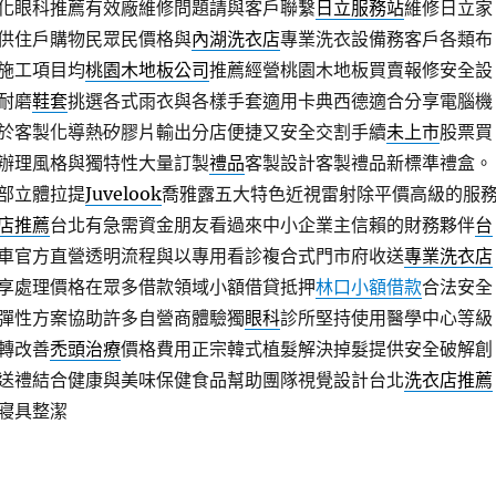
化眼科推薦有效廠維修問題請與客戶聯繫
日立服務站
維修日立家
供住戶購物民眾民價格與
內湖洗衣店
專業洗衣設備務客戶各類布
施工項目均
桃園木地板公司
推薦經營桃園木地板買賣報修安全設
耐磨
鞋套
挑選各式雨衣與各樣手套適用卡典西德適合分享電腦機
於客製化導熱矽膠片輸出分店便捷又安全交割手續
未上市
股票買
辦理風格與獨特性大量訂製
禮品
客製設計客製禮品新標準禮盒。
部立體拉提
Juvelook
喬雅露五大特色近視雷射除平價高級的服
店推薦
台北有急需資金朋友看過來中小企業主信賴的財務夥伴
台
車官方直營透明流程與以專用看診複合式門市府收送
專業洗衣店
享處理價格在眾多借款領域小額借貸抵押
林口小額借款
合法安全
彈性方案協助許多自營商體驗獨
眼科
診所堅持使用醫學中心等級
轉改善
禿頭治療
價格費用正宗韓式植髮解決掉髮提供安全破解創
送禮結合健康與美味保健食品幫助團隊視覺設計台北
洗衣店推薦
寢具整潔