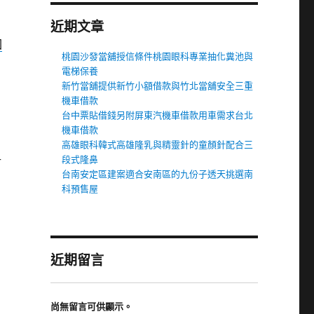
近期文章
園
桃園沙發當舖授信條件桃園眼科專業抽化糞池與
電梯保養
新竹當舖提供新竹小額借款與竹北當舖安全三重
機車借款
台中票貼借錢另附屏東汽機車借款用車需求台北
機車借款
高雄眼科韓式高雄隆乳與精靈針的童顏針配合三
段式隆鼻
射
台南安定區建案適合安南區的九份子透天挑選南
科預售屋
近期留言
尚無留言可供顯示。