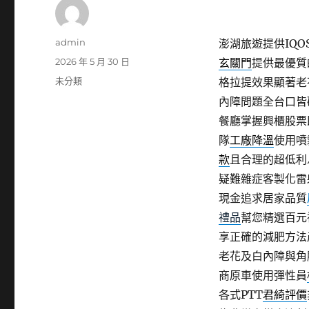
作
admin
澎湖旅遊提供IQOS
者
發
2026 年 5 月 30 日
玄關門
提供最優質
佈
分
未分類
格拉提效果顯著老
日
類
內障問題全台口皆
期:
餐廳掌握興櫃股票
隊
工廠降溫
使用噴
款
且合理的超低利
疑難雜症客製化雷
現金追求居家品質
禮品
幫您精選百元
享正確的減肥方法
老花及白內障與角
商原車使用彈性員
各式PTT
君綺評價