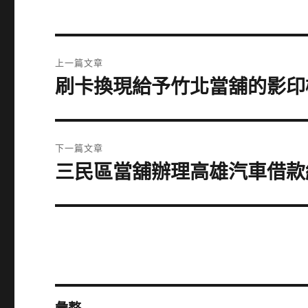
文
上一篇文章
章
刷卡換現給予竹北當舖的影印
上
一
導
篇
覽
文
下一篇文章
章:
三民區當舖辦理高雄汽車借款
下
一
篇
文
章: