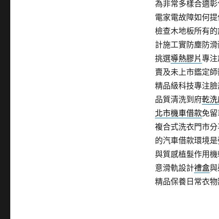
為非常多樣合適彰
電家電故障如何提
檢查木地板所有的
計施工實防塵防滑
挑選
導熱膠片
專注
賣及未上市鑑定師
精品級科技專注臉
品質清洗到府
乾洗
北市機車借款
免留
複合式洗衣門市分
的汽車借款環境是
與質感植髮作用機
意滑軌設計
禮盒
與
精品保養日常衣物