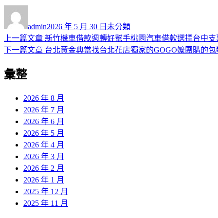
作
發
分
者
佈
類
admin
2026 年 5 月 30 日
未分類
日
上
上一篇文章
新竹機車借款週轉好幫手桃園汽車借款選擇台中支
文
期:
一
下
下一篇文章
台北黃金典當找台北花店獨家的GOGO嬤團購的包
章
篇
一
彙整
導
文
篇
章:
文
覽
章:
2026 年 8 月
2026 年 7 月
2026 年 6 月
2026 年 5 月
2026 年 4 月
2026 年 3 月
2026 年 2 月
2026 年 1 月
2025 年 12 月
2025 年 11 月