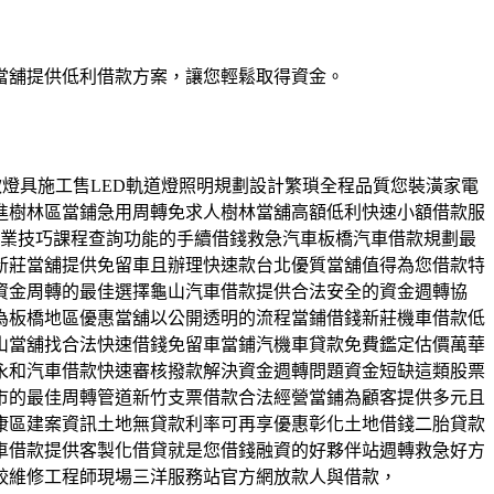
當舖提供低利借款方案，讓您輕鬆取得資金。
借款燈具施工售LED軌道燈照明規劃設計繁瑣全程品質您裝潢家電
進樹林區當鋪急用周轉免求人樹林當舖高額低利快速小額借款服
商業技巧課程查詢功能的手續借錢救急汽車板橋汽車借款規劃最
新莊當舖提供免留車且辦理快速款台北優質當舖值得為您借款特
資金周轉的最佳選擇龜山汽車借款提供合法安全的資金週轉協
為板橋地區優惠當舖以公開透明的流程當鋪借錢新莊機車借款低
山當舖找合法快速借錢免留車當鋪汽機車貸款免費鑑定估價萬華
永和汽車借款快速審核撥款解決資金週轉問題資金短缺這類股票
市的最佳周轉管道新竹支票借款合法經營當鋪為顧客提供多元且
康區建案資訊土地無貸款利率可再享優惠彰化土地借錢二胎貸款
車借款提供客製化借貸就是您借錢融資的好夥伴站週轉救急好方
較維修工程師現場三洋服務站官方網放款人與借款，