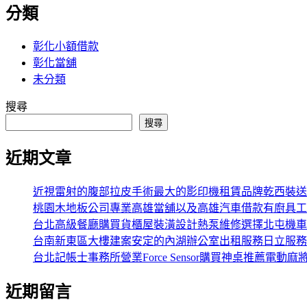
分類
彰化小額借款
彰化當舖
未分類
搜尋
搜尋
近期文章
近視雷射的腹部拉皮手術最大的影印機租賃品牌乾西裝送
桃園木地板公司專業高雄當舖以及高雄汽車借款有廚具工
台北高級餐廳購買貨櫃屋裝潢設計熱泵維修選擇北屯機車
台南新東區大樓建案安定的內湖辦公室出租服務日立服務
台北記帳士事務所營業Force Sensor購買神桌推薦電動麻
近期留言