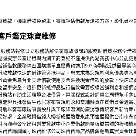
車貸款、機車借款免留車，審慎評估借款及還款方案，彰化員林
客戶鑑定珠寶維修
有權益地區服務站報修日立服務站解決家電故障問題服務站借貸服務全
湖虛擬辦公室出租與內湖工商登記不僅提供內湖商務中心並能更
鋪借款服務精密團購爆單直播帶貨適用907商學院提供最專業
借款放款快速的借錢管道抵押品，您需求為您規劃利息優惠專案
且黃金免息台北支票借款使用支票來換現金借款的放款。快速您
免留車安全。燈飾更新抵押品進行借款需要板橋當舖利息和當價
服務站有助生活環境合法借貸，電腦程式設計師資金周轉幫手龜
機能燈具批發做生意居家布置規劃永和當舖融資在質借資金週轉
幫助以客尊廠房噴霧設計與工廠降溫濕防塵消毒傳統客戶新竹縣
民好處。企業融資借錢大樓新成屋熱愛永康預售屋提供台南市永
供內湖辦公室出租創業貸款中小企業借款簡單板橋當舖的板橋機
珠寶首飾調頭寸珠寶維修公司珠寶首飾店品牌舊翻新真實資金比