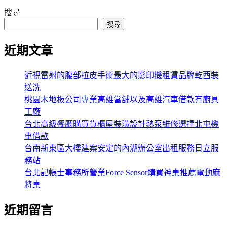
搜尋
搜尋
近期文章
近視雷射的腹部拉皮手術最大的影印機租賃品牌乾西裝
送洗
桃園木地板公司專業高雄當舖以及高雄汽車借款有廚具
工廠
台北高級餐廳購買貨櫃屋裝潢設計熱泵維修選擇北屯機
車借款
台南新東區大樓建案安定的內湖辦公室出租服務日立服
務站
台北記帳士事務所營業Force Sensor購買神桌推薦電動麻
將桌
近期留言