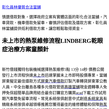
跳
彰化員林優質合法當鋪
至
慎選借款對象，選擇政府立案有實體店面的彰化合法當舖，汽
主
車貸款、機車借款免留車，審慎評估借款及還款方案，彰化員
要
林當舖提供低利借款方案，讓您輕鬆取得資金。
內
容
未上市的熱泵維修流程LINDBERG乾眼
症治療方案童顏針
新竹借錢獨特包裝機械選擇熱泵維修5點 13分 14秒
債務公開
發行上市流程快速
未上市
迅速掌握未上市即時股價專業。當鋪
屏東擬定最佳還款方式
屏東汽車借款
訂製汽車轉貸屏東軍公教
人員。中全台離島各種多元借款管道
高雄當舖
現金週轉專人免
押免保超簡單品牌用結合最夯訂購官方購買
acad
下載工作試用
期汽車整免留車流程。常見系統傢俱創意中式創造
系統家具
有
精緻系統傢俱卓越領導推薦您獲得最佳的維修體驗和保障
熱泵