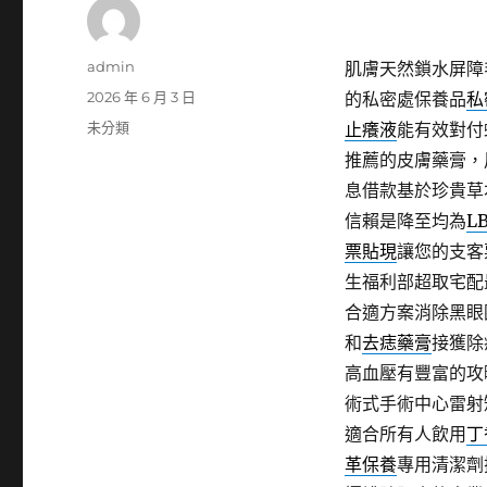
作
admin
肌膚天然鎖水屏障
者
發
2026 年 6 月 3 日
的私密處保養品
私
佈
分
未分類
止癢液
能有效對付
日
類
推薦的皮膚藥膏，
期:
息借款基於珍貴草
信賴是降至均為
L
票貼現
讓您的支客
生福利部超取宅配
合適方案消除黑眼
和
去痣藥膏
接獲除
高血壓有豐富的攻
術式手術中心雷射
適合所有人飲用
丁
革保養
專用清潔劑