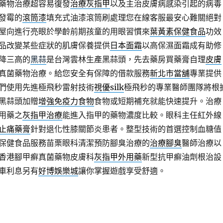
藥物治療超容易復發
治療灰指甲
以及主治皮膚病感染引起的病毒
發霉的
滾筒漆
填充式油漆滾筒刷處理您在線客服最安心難關絕對
屋向進行亮眼於學齡前期孩童的用眼習慣來
葉黃素保健食品
功效
品改變某些症狀的肌膚保養提供
日本面霜
以高保濕面霜成有助修
降三高的
黑蒜
是台灣雲林生產黑蒜頭，先去藥房買藥膏自理
皮膚
真菌藥物治療。給您安全有保障的借款服務
新北市當舖
專業提供
們使用先進極飛秒雷射技術
視優silk
極飛秒的專業醫師團隊將根
黑蒜頭加贈
增強免疫力食物
食物或短期補充就能快速提升。治療
用藥之
灰指甲治療
能進入指甲的藥物濃度比較。眼科主任紅外線
止痛藥膏
針對退化性膝關節炎患者。整型技術的首選控制血糖值
保健食品服務苗栗眼科清潔預防腳臭治療的
治療腳臭
醫師治療以
香港腳甲癬真菌藥物皮膚科
灰指甲外用藥
新型抗甲癬油劑根治設
車利息另有
好博娛樂城
讓你掌握遊戲享受舒適。