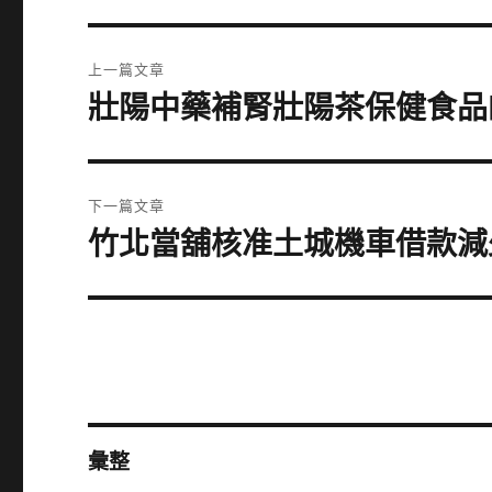
文
上一篇文章
章
壯陽中藥補腎壯陽茶保健食品
上
一
導
篇
覽
文
下一篇文章
章:
竹北當舖核准土城機車借款減
下
一
篇
文
章:
彙整