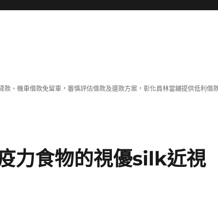
貸款、機車借款免留車，審慎評估借款及還款方案，彰化員林當舖提供低利借
力食物的視優silk近視