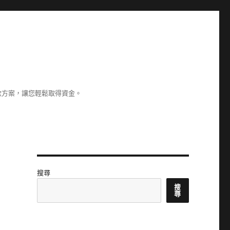
款方案，讓您輕鬆取得資金。
搜尋
搜
尋