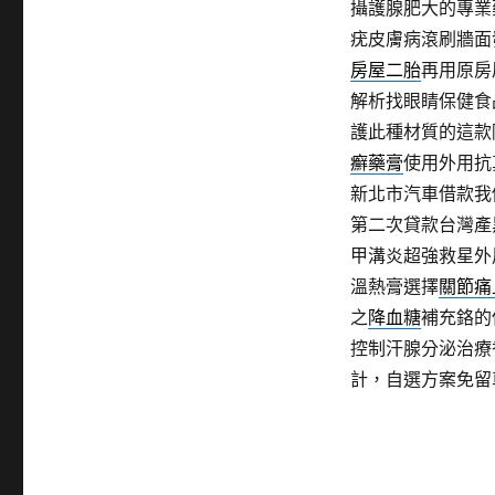
攝護腺肥大的專業
疣皮膚病滾刷牆面
房屋二胎
再用原房
解析找眼睛保健食
護此種材質的這款
癬藥膏
使用外用抗
新北市汽車借款我
第二次貸款台灣產
甲溝炎超強救星外
溫熱膏選擇
關節痛
之
降血糖
補充鉻的
控制汗腺分泌治療
計，自選方案免留