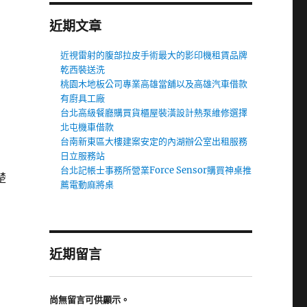
近期文章
近視雷射的腹部拉皮手術最大的影印機租賃品牌
乾西裝送洗
桃園木地板公司專業高雄當舖以及高雄汽車借款
有廚具工廠
台北高級餐廳購買貨櫃屋裝潢設計熱泵維修選擇
北屯機車借款
台南新東區大樓建案安定的內湖辦公室出租服務
日立服務站
台北記帳士事務所營業Force Sensor購買神桌推
楚
薦電動麻將桌
近期留言
尚無留言可供顯示。