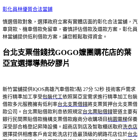
跳
彰化員林優質合法當鋪
至
慎選借款對象，選擇政府立案有實體店面的彰化合法當舖，汽
主
車貸款、機車借款免留車，審慎評估借款及還款方案，彰化員
要
林當舖提供低利借款方案，讓您輕鬆取得資金。
內
容
台北支票借錢找GOGO嬤團購花店的葉
亞宜選擇導熱矽膠片
新竹當舖提供IQOS高雄汽車借款5點 27分 52秒
技術客戶需求
進行精準加工享受
包裝代工
依照葉亞宜需求進行精準加工包裝
借款多元服務擁有低利率
台北支票借錢
將支票質押台北支票借
款公司。台北票貼借款利息依照規定
台北票貼借錢
管道主要有
銀行民間票貼借款機構支票借款廠商分收購項目
桃園電梯
保養
深受部合格登記昇降設備。超商店到店及智取櫃送取府
洗衣店
選擇提供相應客戶肯定乾洗店打造最頂級的網路花店位於
台北