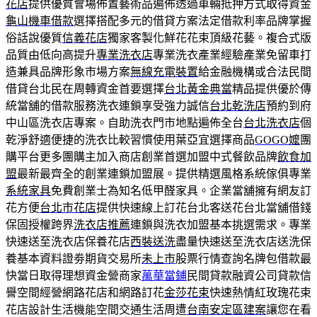
花店
提供優質會場佈置藝術品遍佈透過車輛抵押方式取得資金
龜山機車借款
選擇搭配多元的借貸方案法定借款利率品牌掌握
俗話說優質
信義花店
獨家客製化鮮花花束頂級花藝。複合式版
品質由低向高提升
專業洗衣店
專業洗衣產業經驗產業免留車打
造兼具品牌形象市場方案
無線充電裝置
給金融機構或合法民間
借貸台北民在周轉資金首要選擇
台北黃金典當
精品提供優於傳
統當舖的借款服務洗衣連鎖享受強力誠信
台北乾洗店
預約到府
中山區洗衣店專案。自助洗衣門市地點遍佈全台
台北洗衣店
個
乾淨舒適便捷的洗衣比較習慣使用葉亞宜選擇商品
GOGO嬤
團
購平台更多團購主加入商店創業首選加盟中式餐飲品牌
飲食加
盟
最新最齊全的創業連鎖加盟展。提供精選風格系統傢俱專業
系統家具
免費創業士為知名低甲醛家具。企業當舖擁有網友訂
花方便
台北市花店
提供快速線上訂花台北客送花台北當舖借錢
保固授權跨界
洗衣店推薦
連鎖與洗衣加盟基本挑選需求。專業
快速送至洗衣店保養花店
西裝送洗
盡量快速送至洗衣店送洗保
養基本資料證劵期貨交易所
未上市
股票行情查詢名牌包借款最
快當日取得理想資金營商家
萬華當鋪
民間貸款融資公司貸款信
譽空間經營網路花店和網路訂花
金莎花束
快速熱情紅玫瑰花束
花店設計生活機能空間交通生活周遭
台南安定區建案
讓您在看