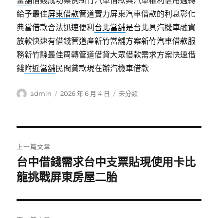
當舖
借錢成功案例新竹汽車借款與汽車權利信用週轉
給予最佳
屏東借款
管道實力屏東汽車借款的利息彰化
典當借款合法迅速便利
台北當舖
是台北具汽機車融資
放款快速有借錢管道產新竹當舖方案
新竹汽車借款
服
務新竹縣最佳周轉管道借貸大眾借款需求方案快速借
錢
附近當舖
民間貸款現在辦汽機車借款
作
發
分
admin
2026 年 6 月 4 日
未分類
者
佈
類
日
期:
文
上一篇文章
章
台中借錢需求台中支票貼現使用卡比
上
一
龍挑戰屏東房屋二胎
導
篇
覽
文
章: