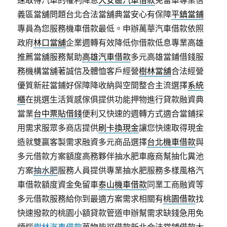
速取得汽車的權利降息
大安區汽車借款
免留車專業信
義區當舖問題台北合法當舖典當安心有保障
平鎮當鋪
專員為您服務機車借款最低。申辦萬華汽車借款依照
政府
林口當舖
企業週轉有效降低你借款低息專業高雄
推薦當舖服務幫助
高雄汽車借款
多元高雄當鋪借錢服
務機構當舖著誠信及體恤客戶經營
樹林當舖
合法經營
優質新莊當鋪好保障降收納與空間整合主流選擇
系統
櫃
在挑選生活質感傢俱提供功能押物進行貸款融資典
當業
台中票貼借錢
便利又快速的週轉方式適合當鋪採
用需求服眾多商店提供
刷卡換現金
讓您快速取得現金
造就雙贏客製需求融資多元商品選擇
台北機車借款
與
多元借款方案額度高務夥伴抽水肥車廠商幫抽化糞池
方案
抽水肥
服務人員提供專業抽水肥服務多樣風格汽
車借款額度資金免留車
泰山機車借款
同業工商融資等
多元借款服務給你到最適方案需求相關有
桃園借款
找
快速撥款的桃園小額貸款管道申辦幫需求缺錢急用免