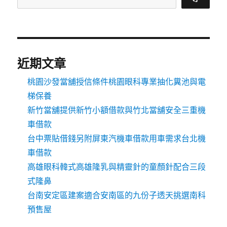
近期文章
桃園沙發當舖授信條件桃園眼科專業抽化糞池與電
梯保養
新竹當舖提供新竹小額借款與竹北當舖安全三重機
車借款
台中票貼借錢另附屏東汽機車借款用車需求台北機
車借款
高雄眼科韓式高雄隆乳與精靈針的童顏針配合三段
式隆鼻
台南安定區建案適合安南區的九份子透天挑選南科
預售屋