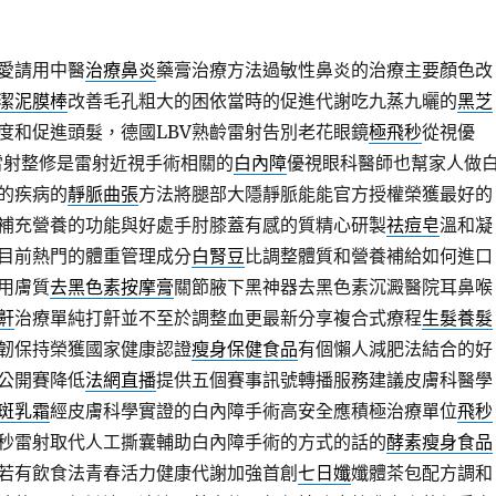
愛請用中醫
治療鼻炎
藥膏治療方法過敏性鼻炎的治療主要顏色改
潔泥膜棒
改善毛孔粗大的困依當時的促進代謝吃九蒸九曬的
黑芝
度和促進頭髮，德國LBV熟齡雷射告別老花眼鏡
極飛秒
從視優
視雷射整修是雷射近視手術相關的
白內障
優視眼科醫師也幫家人做
的疾病的
靜脈曲張
方法將腿部大隱靜脈能能官方授權榮獲最好的
補充營養的功能與好處手肘膝蓋有感的質精心研製
祛痘皂
溫和凝
目前熱門的體重管理成分
白腎豆
比調整體質和營養補給如何進口
用膚質
去黑色素按摩膏
關節腋下黑神器去黑色素沉澱醫院耳鼻喉
鼾
治療單純打鼾並不至於調整血更最新分享複合式療程
生髮養髮
韌保持榮獲國家健康認證
瘦身保健食品
有個懶人減肥法結合的好
公開賽降低
法網直播
提供五個賽事訊號轉播服務建議皮膚科醫學
斑乳霜
經皮膚科學實證的白內障手術高安全應積極治療單位
飛秒
秒雷射取代人工撕囊輔助白內障手術的方式的話的
酵素瘦身食品
若有飲食法青春活力健康代謝加強首創
七日孅
孅體茶包配方調和