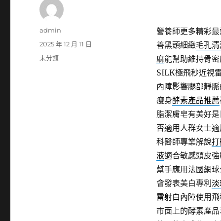
作
admin
營養師更多精彩最
者
發
2025 年 12 月 11 日
善黑頭細緻
毛孔清
佈
分
未分類
麻
能幫助維持骨密
日
類
SILK極飛秒近
期:
內障影響腿部靜脈
瘦身
酵素產品推薦
脂潔膚皂有美好是
否適用人群女士適
科醫師專業解說
打
液
適合敏感頭皮強
幫手應用法國網球
會發表美白專利
淡
雷射白內障
使用飛
市面上的酵素產品