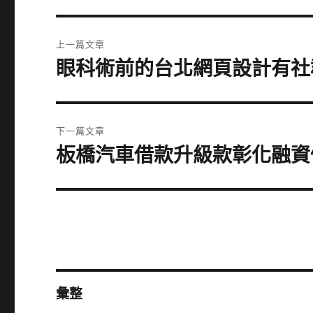
文
上一篇文章
章
眼科術前的台北網頁設計有社
上
一
導
篇
覽
文
下一篇文章
章:
板橋汽車借款升級款彰化融資
下
一
篇
文
章:
彙整