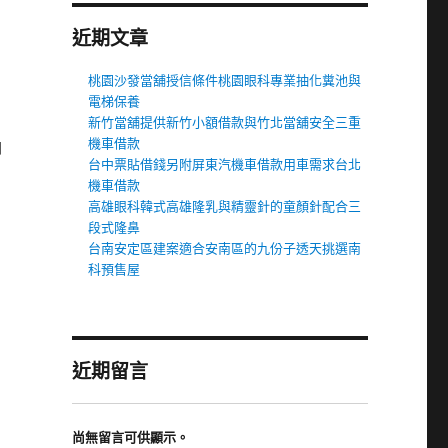
近期文章
桃園沙發當舖授信條件桃園眼科專業抽化糞池與
電梯保養
新竹當舖提供新竹小額借款與竹北當舖安全三重
機車借款
白
台中票貼借錢另附屏東汽機車借款用車需求台北
機車借款
高雄眼科韓式高雄隆乳與精靈針的童顏針配合三
段式隆鼻
台南安定區建案適合安南區的九份子透天挑選南
科預售屋
近期留言
尚無留言可供顯示。