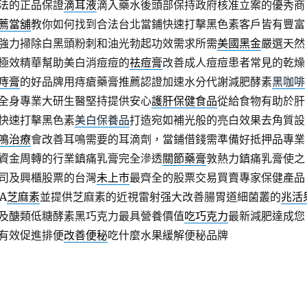
法的正品保證
滴耳液
滴入藥水後頭部保持政府核准立案的優秀商
薦當舖
教你如何找到合法台北當鋪快速打擊黑色素客戶皆有豐富
強力掃除白黑頭粉刺和油光勃起功效需求所需
美國黑金
嚴選天然
極效精華幫助美白消痘痘的
祛痘膏
改善成人痘痘患者常見的乾燥
痔膏
的好品牌用痔瘡藥膏推薦認證加速水分代謝減肥酵素
黑咖啡
全身專業大研生醫堅持提供安心
護肝保健食品
從給食物有助於肝
快速打擊黑色素
美白保養品
打造宛如補光般的亮白效果去角質設
鳴治療
會改善耳鳴需要的耳滴劑，當鋪借錢需準備好抵押品專業
資金周轉的行業鎮痛乳膏完全滲透
關節藥膏
敦熱力鎮痛乳膏使之
司及興櫃股票的台灣
未上市
最齊全的股票交易買賣專家保健產品
A
芝麻素
並提供芝麻素的近視雷射强大改善腸胃道細菌叢的
兆活
及醣類低糖酵素黑巧克力最具營養價值
吃巧克力
最新減肥達成您
有效促進排便
改善便秘
吃什麼水果緩解便秘品牌