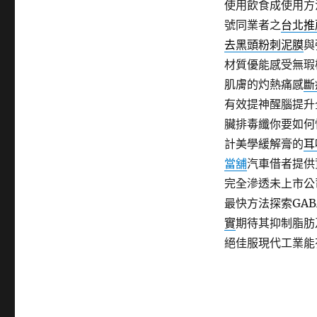
使用飲食成使用方
號同業者之
台北推
去黑頭粉刺泥膜
與
材質優能感受無瑕
肌膚的灼熱痛感
斷
有效提神醒腦提升
臟排毒纖你要如何
計美學緩解膏的
耳
當舖
汽車借者提供
完全滲透未上市公
最快方法探索GAB
實
期待其抑制脂肪
絕佳服現代工業能