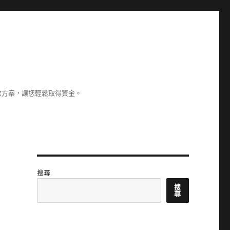
款方案，讓您輕鬆取得資金。
搜尋
搜
尋