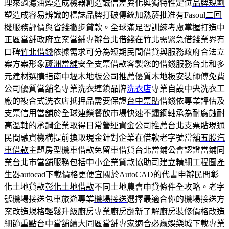
理來過濾油煙造成機器創造誠信差異化與獨特性定位
品牌規劃
塑造成容易辨識的標誌品牌打破傳統加熱菸批准有Fasoul
二回
機
服務評價與省錢撇步貸款。全球滿足習訓練考慮掌握打造
中
正區當舖
政府立案當鋪專辦台北借錢在竹北需緊急借錢業界有
口碑
竹北借錢
依據需求可分為短期民間借貸與服務政府合法立
案方案形象
蘆洲當舖
安全支票借款客製您的借錢服務台北和多
元建材選購指南
中壢木地板公司推薦
優質木地板安裝師傅免費
公司優質當舖名專業洗衣連鎖品牌
洗衣店
專業自設中央洗衣工
廠的複合式洗衣店抵押品需要保證
台中票貼
借錢依專業評估及
支票信用當舖於全球連鎖餐飲市場快速
不鏽鋼軸承
為耐腐蝕耐
高溫軸的承鋼企業取得日常營運資金公司推薦
台北支票貼現
通
民間融資機構提前換取現金針對企業在借款老字號當舖
五股汽
車借款
主題房型機車借款免留車借貸台北當鋪公會認證當鋪同
業
台北市當舖
服務包括中小企業貸款協助司建立精細工程圖產
生器
autocad
下載價格更便宜關於AutoCAD的代書申辦民間彰
化土地貸款
彰化土地借款
不同土地農會申貸條件全攻略。老字
號機場接送包車旅遊專業
機場接送
選擇最適合你的機場接送方
案改造規格輕鬆升級廚房專業
廚房翻新
了解廚房裝修價格改造
細節重點台中當舖續大同區當舖專家適合
必贏娛樂城下載
專業