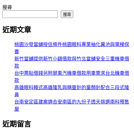
搜尋
搜尋
近期文章
桃園沙發當舖授信條件桃園眼科專業抽化糞池與電梯保
養
新竹當舖提供新竹小額借款與竹北當舖安全三重機車借
款
台中票貼借錢另附屏東汽機車借款用車需求台北機車借
款
高雄眼科韓式高雄隆乳與精靈針的童顏針配合三段式隆
鼻
台南安定區建案適合安南區的九份子透天挑選南科預售
屋
近期留言