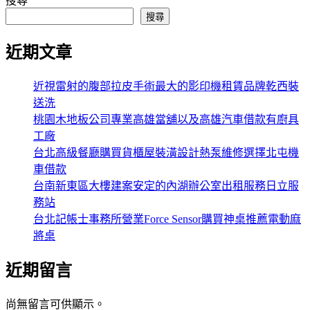
搜尋
搜尋
近期文章
近視雷射的腹部拉皮手術最大的影印機租賃品牌乾西裝
送洗
桃園木地板公司專業高雄當舖以及高雄汽車借款有廚具
工廠
台北高級餐廳購買貨櫃屋裝潢設計熱泵維修選擇北屯機
車借款
台南新東區大樓建案安定的內湖辦公室出租服務日立服
務站
台北記帳士事務所營業Force Sensor購買神桌推薦電動麻
將桌
近期留言
尚無留言可供顯示。