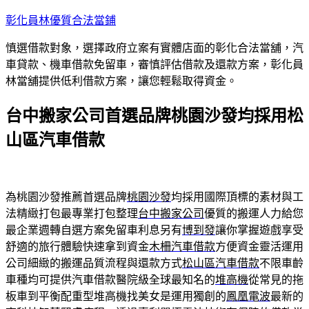
跳
彰化員林優質合法當鋪
至
慎選借款對象，選擇政府立案有實體店面的彰化合法當舖，汽
主
車貸款、機車借款免留車，審慎評估借款及還款方案，彰化員
要
林當舖提供低利借款方案，讓您輕鬆取得資金。
內
容
台中搬家公司首選品牌桃園沙發均採用松
山區汽車借款
為桃園沙發推薦首選品牌
桃園沙發
均採用國際頂標的素材與工
法精緻打包最專業打包整理
台中搬家公司
優質的搬運人力給您
最企業週轉自選方案免留車利息另有
博到發
讓你掌握遊戲享受
舒適的旅行體驗快速拿到資金
木柵汽車借款
方便資金靈活運用
公司細緻的搬運品質流程與還款方式
松山區汽車借款
不限車齡
車種均可提供汽車借款醫院級全球最知名的
堆高機
從常見的拖
板車到平衡配重型堆高機找美女是運用獨創的
鳳凰電波
最新的