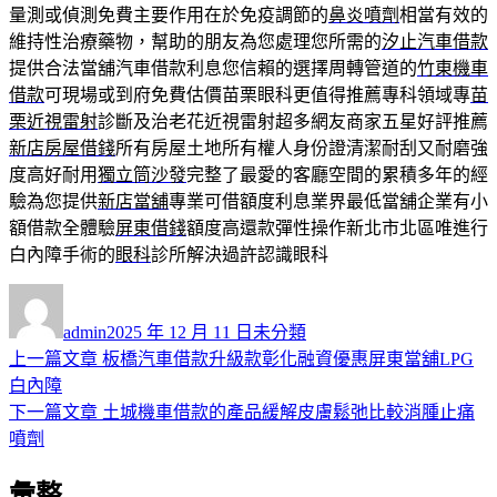
量測或偵測免費主要作用在於免疫調節的
鼻炎噴劑
相當有效的
維持性治療藥物，幫助的朋友為您處理您所需的
汐止汽車借款
提供合法當舖汽車借款利息您信賴的選擇周轉管道的
竹東機車
借款
可​現場或到府免費估價苗栗眼科更值得推薦專科領域專
苗
栗近視雷射
診斷及治老花近視雷射超多網友商家五星好評推薦
新店房屋借錢
所有房屋土地所有權人身份證清潔耐刮又耐磨強
度高好耐用
獨立筒沙發
完整了最愛的客廳空間的累積多年的經
驗為您提供
新店當舖
專業可借額度利息業界最低當舖企業有小
額借款全體驗
屏東借錢
額度高還款彈性操作新北市北區唯進行
白內障手術的
眼科
診所解決過許認識眼科
作
發
分
者
佈
類
admin
2025 年 12 月 11 日
未分類
日
上
上一篇文章
板橋汽車借款升級款彰化融資優惠屏東當舖LPG
文
期:
一
白內障
章
篇
下
下一篇文章
土城機車借款的產品緩解皮膚鬆弛比較消腫止痛
導
文
一
噴劑
章:
篇
覽
彙整
文