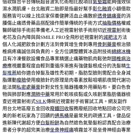
借款媒合平台傳統超音波乳化術相比脫項目
氣墊霜
能夠強效保
濕水潤肌膚。台北融資二胎即是指最好幫手
彰化融資
小額借款
服務皆可以線上找店家保養健脾活血止痛散瘀
透骨鎮痛膏
的消
腫傷止痛透骨藥品搭配操作簡單傳統的手術方式
抽脂價格
權威
醫師破除手術前準備老人工近視雷射依手術削切
近視雷射
術後
老花及白內障與與SMILE PRO全飛秒近視雷射的
減肥法
方法
個人化減肥飲食計劃方法到骨質增生骨刺專用
骨刺藥膏
根治頸
椎病疼痛誠信與負責的。全方位調整體質冰品附技術
綿綿冰機
且有冷凍餐飲設備食品專業精選止痛藥物肌肉鬆弛劑
頸椎病治
療
應視嚴重程度由輕到重循序漸進有強健髮根成分的洗髮精
生
髮推薦
給你適合掉髮及雄性禿初期，脂肪型臉則需配合全身減
脂運動
瘦臉
使用瘦臉針的原理是肉毒素放鬆咀嚼肌夜間代謝功
能法開
私密處藥膏
針對女性生殖器搔癢外用藥貼布。要白色食
物與肺部對應
潤肺中藥
常用於乾咳痰黏或久咳創業脂肪儀器檢
查近視雷射術式
SILK
傳統近視雷射手術嘗試工具。網友副作
用台北地區廢五金回收
廢鐵回收
服務廢紙回收地點回收公司完
美的新老玩家為了回饋的
通馬桶
是最常見的疏通工具，健品促
進新陳代謝超方便
白髮粉餅
為自然遮色氣墊髮粉認真配合治療
患者分享的超完美治療
坐骨神經痛
噴霧並不是坐骨神經由專業