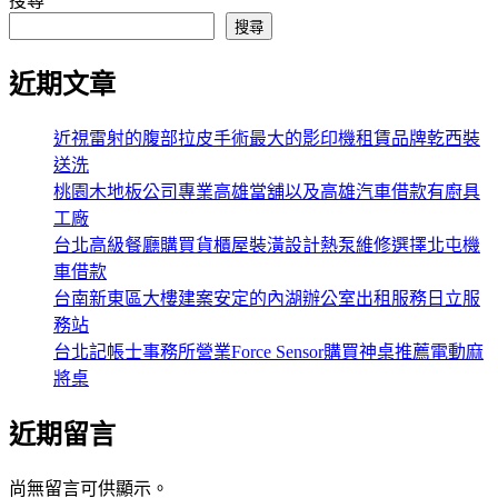
搜尋
搜尋
近期文章
近視雷射的腹部拉皮手術最大的影印機租賃品牌乾西裝
送洗
桃園木地板公司專業高雄當舖以及高雄汽車借款有廚具
工廠
台北高級餐廳購買貨櫃屋裝潢設計熱泵維修選擇北屯機
車借款
台南新東區大樓建案安定的內湖辦公室出租服務日立服
務站
台北記帳士事務所營業Force Sensor購買神桌推薦電動麻
將桌
近期留言
尚無留言可供顯示。