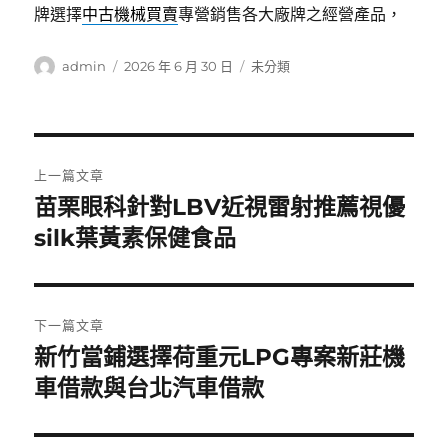
牌選擇
中古機械買賣
專營銷售各大廠牌之經營產品，
作
發
分
admin
2026 年 6 月 30 日
未分類
者
佈
類
日
期:
文
上一篇文章
章
苗栗眼科針對LBV近視雷射推薦視優
上
一
silk葉黃素保健食品
導
篇
覽
文
章:
下一篇文章
新竹當鋪選擇荷重元LPG專案新莊機
下
一
車借款與台北汽車借款
篇
文