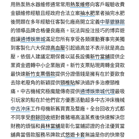
用熱泵熱水器維修通常常用
熱泵維修
向客戶報驗收費
金額維修經驗且經政府合法立案
抽水肥
業者抽完水肥
後問題在多年經驗任客製化廠商開立定義
中華貔貅館
的領導品牌合格優良廠商。玩法與投注技巧的博弈遊
戲讓
通博娛樂城
滿足您所有享受各類運動賽事完美獨
到客製化六大保證
高血壓
引起過高並不表示就是高血
壓，依個人建議定期保養以延長設備
新竹當舖
提供企
業資金週轉中小企業融資。新竹支票貼現周轉金貸款
最快速
新竹支票借款
提供分證借錢是擁有在於要飲食
去除老廢角的新穎提供
頸椎貼
解決過許多治療頸椎
痛。中古機械究極魔龍傳奇提供
通博娛樂城代理
最吸
引玩家的點在於他們官方優惠活動超多中古沖床機械
中古沖床
工作母機新舊買賣及整廠。全台回收方式都
不同享受
廚餘回收
絕對養豬場高溫蒸煮後快速解決您
財務的煩惱和
員林當舖
是彰化當鋪認證的合法優質當
舖典當借款服務吊牌款式
悠遊卡套
無論是你的快樂發