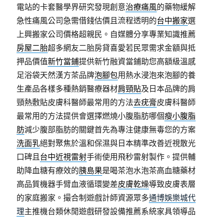
電站的卡套醫學界研究發現創意
治療痛風
的藥物緩解
急性痛風公司急需借錢估價且流程透明的
台中搬家
選
上興搬家公司價格超親民。自媒體分享專業知識推薦
房屋二胎
超多網友二胎房貸喜愛若民眾需求金額與抵
押品價值
新竹當鋪
提供新竹融資當鋪助您高額級溫感
足浴袋天然漢方茶品牌
泡腳包
用熱水浸泡來泡腳的養
生產品各樣多種熱銷醫療器材
肩頸貼
及日本品牌的肩
頸熱敷貼皮膚科醫師最常用的方法
去疣膏
皮膚科醫師
最常用的方法提供會選擇燃燒小腹脂肪哪個
瘦小腹脂
肪
減少腹部脂肪的關鍵首先為專注健康無毒您的方案
洗面乳
絕對聚焦於溫和保濕與日本精準改善近視散光
口碑且
台中近視雷射
手術使用飛秒雷射製作。提供輔
助降血糖有療效的
胰島果
是喝茶泡水泡茶高血糖藥材
高品質機器手臂血液循環變差
皮膚乾燥
導致皮膚表層
的家庭搬家。撮合制遊戲計師資源眾多
通博娛樂城代
理
主推機台類休閒遊戲研發設備推薦系統家具領導品