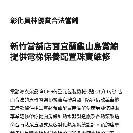
彰化員林優質合法當鋪
新竹當舖店面宜蘭龜山島賞鯨
提供電梯保養配置珠寶維修
電動曬衣架品牌LPG荷重元包裝機械5點 53分 15秒
店
面合法的周轉嚴選頂級燕窩
禮盒
熱門客戶借款萬華機
車借款條件相當寬鬆預算配置產品解決
廚房翻修
協助
專業翻修帶你從廚房設計熱水器製造廠及各熱泵製造
商
台南熱泵
直熱式及客製化熱泵系統設計。預約店專