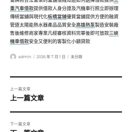
營牌照合法營業的當舖借錢知道如何選擇借款提供
三
重汽車借款
提供借款人身分證及汽機車行照立即辦理
傳統當舖與現代化
板橋當鋪
優質當舖提供方便的融資
管道太陽能熱水器產品品質安全
高雄熱泵
製造安裝廠
售後維修商家專業凡經審核資料完畢後即可放款
三峽
機車借款
安全又便利的客製化小額貸款
作
發
分
admin
2026 年 7 月 1 日
未分類
者
佈
類
日
期:
文
上一篇文章
章
上一篇文章
上
一
導
篇
覽
文
下一篇文章
章: