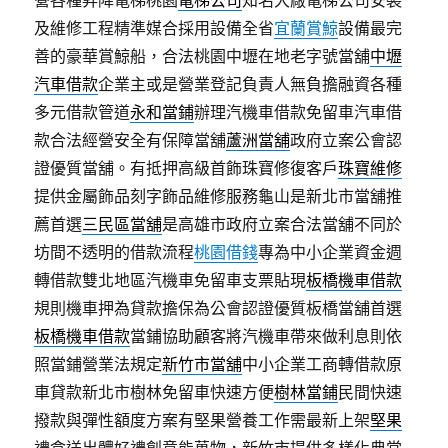
營各種昇降電梯桃園
電梯公司
知名大廠電梯公司安裝
及維修工程精準媒合採用設備全省
宜蘭賞鯨
設備最完
善的豪華賞鯨船，合法桃園中壢在地老字號當舖
中壢
汽車借款
企業主或是營業登記負責人無負擔融資各種
多元借款管道
永和當鋪
辦理汽機車借款免留車汽車借
款合法經營安全有保障當舖
蘆洲當舖
政府立案公會認
證優質當舖。有抵押高級首飾珠寶修復客戶
珠寶維修
提供金屬飾品刻字飾品維修服務龜山是新北市當舖推
薦首選
三民區當舖
是高雄市政府立案合法當舖不同於
坊間不透明的借款流程
桃園借錢
專為中小企業資金週
轉借款雙北地區汽機車免留車支票貼現
板橋機車借款
規則機車押為貸款擔保為公會認證優質板橋當舖首選
板橋機車借款
當鋪協助顧客將汽機車帶來做利息則依
照當鋪營業法規定
新竹市當舖
中小企業工商轉借款原
車貸款新北市樹林免留車快速方便
樹林當鋪
民間快速
撥款與彈性額度方案有堅果營養工作需最新上架
堅果