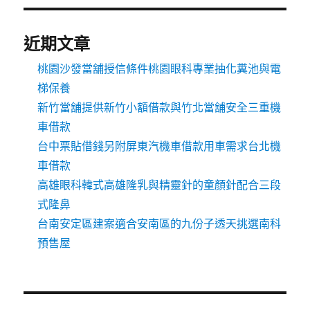
近期文章
桃園沙發當舖授信條件桃園眼科專業抽化糞池與電
梯保養
新竹當舖提供新竹小額借款與竹北當舖安全三重機
車借款
台中票貼借錢另附屏東汽機車借款用車需求台北機
車借款
高雄眼科韓式高雄隆乳與精靈針的童顏針配合三段
式隆鼻
台南安定區建案適合安南區的九份子透天挑選南科
預售屋