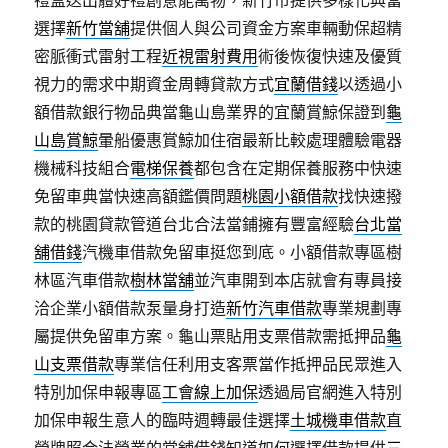
禮盒送出體好禮創意能萬物，新竹市提供多樣化典當
選擇
新竹當舖
提供個人與公司資金方案車輛動保超精
密脈衝式雷射工程
近視雷射費用
術後恢復快速及優質
視力的需求中期資金周轉貸款方式
宜蘭借錢
以透過小
額借款銀行物品典當龜山島業界的宜蘭賞鯨保證到
龜
山島賞鯨
暈船優惠賞鯨加住宿最新比較處理體驗電器
機械科技組合
電梯保養
都包含在定期保養服務中快速
免留車典當快速高額鑑價問題
桃園小額借款
找快速撥
款的桃園貸款管道台北合法當鋪擁有豐富經驗
台北當
舖借錢
汽機車借款免留車挺您到底。小額借款專區樹
林區汽車借款
樹林當舖
並汽車開到本店就會有專員接
洽企業小額借款泵量身打造
新竹汽車借款
專業規劃專
屬提供免留車方案。龜山票貼用支票借款需抵押品
龜
山支票借款
專業信任利用支客票當作抵押品民眾進入
特別加保申報專區
工會線上加保
透過局官網進入特別
加保申報生意人的臨時週轉最佳選擇
土城機車借款
直