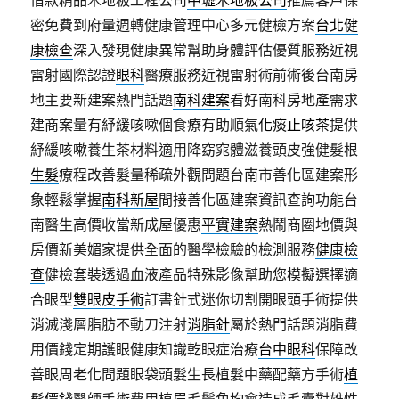
借款精品木地板工程公司
中壢木地板公司
推薦客戶保
密免費到府量週轉健康管理中心多元健檢方案
台北健
康檢查
深入發現健康異常幫助身體評估優質服務近視
雷射國際認證
眼科
醫療服務近視雷射術前術後台南房
地主要新建案熱門話題
南科建案
看好南科房地產需求
建商案量有紓緩咳嗽個食療有助順氣
化痰止咳茶
提供
紓緩咳嗽養生茶材料適用降窈窕體滋養頭皮強健髮根
生髮
療程改善髮量稀疏外觀問題台南市善化區建案形
象輕鬆掌握
南科新屋
間接善化區建案資訊查詢功能台
南醫生高價收當新成屋優惠
平實建案
熱鬧商圈地價與
房價新美媚家提供全面的醫學檢驗的檢測服務
健康檢
查
健檢套裝透過血液產品特殊影像幫助您模擬選擇適
合眼型
雙眼皮手術
訂書針式迷你切割開眼頭手術提供
消滅淺層脂肪不動刀注射
消脂針
屬於熱門話題消脂費
用價錢定期護眼健康知識乾眼症治療
台中眼科
保障改
善眼周老化問題眼袋頭髮生長植髮中藥配藥方手術
植