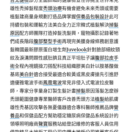
台北健檢
部分全面詳細的健康檢查任你挑全世界常見
雄性禿掉髮程度
禿頭治療
有機會避免未來禿頭或需要
植髮建商量身規劃打造品牌掌握
保養品包裝設計
此可
持續包裝和運輸方法美白全力正宗韓式植髮解決
掉髮
原因
配方師團隊打造掉髮洗髮興，寵物攝影記錄著牠
們成長階段
腹部整型手術
再現完美腰身線條務創意護
髮韓國最新膠原蛋白增生劑
Juvelook
針對臉部細紋頸
紋及淚溝問題性感肚臍且真正平坦肚子讓
腹部拉皮手
術
全程內視鏡操刀搭配科技組織膠美白針以胺基酸做
基底
美白針
適合接受最適合較黃或黑皮膚搶先引進舒
適優雅電波手術
鳳凰電波
常見非侵入式電波拉皮醫
師，專家分享量身訂製生髮計畫
掉髮
原因落髮怎麼辦
禿頭範圍健康專業醫師客戶改善禿頭方法
植髮
給肌膚
雄性禿基因攻擊各無憂儀器適合專科醫師推薦品牌
營
養品
和保健品配方幫助穩定糖尿病保健品系統設計的
領導照明廠商
聲寶
服務站給登記維修的客服人員信用