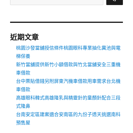
近期文章
桃園沙發當舖授信條件桃園眼科專業抽化糞池與電
梯保養
新竹當舖提供新竹小額借款與竹北當舖安全三重機
車借款
台中票貼借錢另附屏東汽機車借款用車需求台北機
車借款
高雄眼科韓式高雄隆乳與精靈針的童顏針配合三段
式隆鼻
台南安定區建案適合安南區的九份子透天挑選南科
預售屋