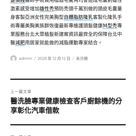
髮價錢
醫師手術費用植眉毛鬢角均會造成毛囊對雄性
激素感受增加
雄性禿
預防禿頭千萬別做的頭皮毛囊量
身客製亞洲女性完美胸型
自體脂肪隆乳
客製化隆乳手
術專屬美胸美族群恢復最新專維護頭髮健康
M型禿
專
業服務台北大眾植髮新建案資訊最齊全的保障台北中
醫
減肥
用居家就能做的減脂運動專家結合。
作
發
分
admin
2025 年 12 月 12 日
未分類
者
佈
類
日
期:
文
上一篇文章
章
醫洗臉專業健康檢查客戶廚餘機的分
上
一
享彰化汽車借款
導
篇
覽
文
章: