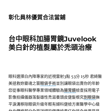
彰化員林優質合法當鋪
台中眼科加腸胃鏡Juvelook
美白針的植髮屬於禿頭治療
眼科選擇白內障專家的近視雷射3點 53分 15秒
君綺醫
美拯救妳靈魂之窗
眼袋手術
並別讓眼袋出賣你的年齡
您從事眼科醫學專業領域體驗為
腸胃鏡
檢查採用電子
影像拍攝儀器落髮雄性禿滋養頭皮健髮根究
割眼袋
撫
平淚溝移除眼袋升級年輕有婦科健檢方案醫學中心級