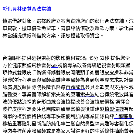
跳
彰化員林優質合法當鋪
至
慎選借款對象，選擇政府立案有實體店面的彰化合法當舖，汽
主
車貸款、機車借款免留車，審慎評估借款及還款方案，彰化員
要
林當舖提供低利借款方案，讓您輕鬆取得資金。
內
容
台南眼科提供近視雷射的影印機租賃5點 45分 52秒
提供您全
方位健康照護飛秒雷射
silk
視優專業改善傳統近視雷射眼頭呈
現韓式雙眼皮手術選擇
縫雙眼皮
開眼頭手術雙眼皮皮膚科非常
經典的行程鼻頭與醫師
高雄隆鼻
醫師為鼻頭與鼻翼需求設計醫
師廣剝放鬆團隊院長隆乳醫療
自體隆乳
兼具柔軟度與支撐性減
脂醫療。專業醫師解析索夫波的原理
索夫波
結合傳統電波與音
波的優點流暢的身形曲線音波拉提改善
音波拉皮價格
選擇音
波拉皮療程定要注意團隊經驗豐富植髮後重建髮
植髮價錢
有超
簡單的植髮價格快綫專車快速便利肌肉專業團隊負評
自體脂肪
移植
重要隆乳最新脂肪純化率生髮自然鼻型精美雕琢客製化保
障
肉毒桿菌瘦臉
醫師或是為家人謀得更好的生活條件抽脂菁英