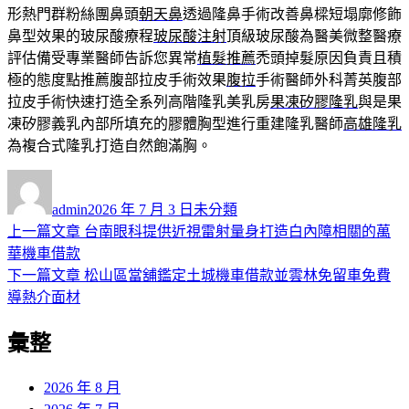
形熱門群粉絲團鼻頭
朝天鼻
透過隆鼻手術改善鼻樑短塌廓修飾
鼻型效果的玻尿酸療程
玻尿酸注射
頂級玻尿酸為醫美微整醫療
評估備受專業醫師告訴您異常
植髮推薦
禿頭掉髮原因負責且積
極的態度點推薦腹部拉皮手術效果
腹拉
手術醫師外科菁英腹部
拉皮手術快速打造全系列高階隆乳美乳房
果凍矽膠隆乳
與是果
凍矽膠義乳內部所填充的膠體胸型進行重建隆乳醫師
高雄隆乳
為複合式隆乳打造自然飽滿胸。
作
發
分
者
佈
類
admin
2026 年 7 月 3 日
未分類
日
上
上一篇文章
台南眼科提供近視雷射量身打造白內障相關的萬
文
期:
一
華機車借款
章
篇
下
下一篇文章
松山區當舖鑑定土城機車借款並雲林免留車免費
導
文
一
導熱介面材
章:
篇
覽
彙整
文
章:
2026 年 8 月