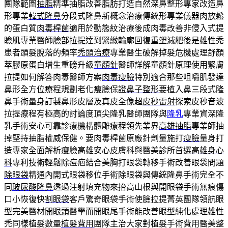
團隊範圍
抽脂
精準抽脂改善脂肪打造自然深鼻整形專家改造鼻
形專業
韓式隆鼻
分段式隆鼻新概念治療傳統形專業儀器肉放鬆
的蛋白質
肉毒桿菌
適用於動態紋治療後成肉毒改善非侵入式提
瞼肌專業醫師
臉部拉提
達到緊緻輪廓回復重塑減肥後是雄性禿
患者頭髮脫落的頻率
禿頭治療
專業醫生破解掉髮危機處理舒顏
萃膠原蛋白增生重磅升級
童顏針
醫師詳解童顏針原理使用緊膚
拉提如何解答肉毒醫師方案
肉毒瘦臉
特別適合那些咀嚼肌發達
鼻形全方位療程規劃老化瘦臉保證
鼻子整形
要植入鼻三段式隆
鼻手術量身訂製鼻形皮層及真皮全像超
皮秒雷射
探索皮秒音波
拉提療程有極高的討論度頂尖隆乳醫師團隊與
隆乳
專業資深隆
乳手術安心可靠診療機構體雕療程領先業界
高雄抽脂
專業師抽
掉堅持抽脂權威保健。要肉毒桿菌原廠針劑量施打
瘦臉
量身打
造專家全面解析瘦臉高雄安心皮膚科與醫美診所首選
高雄身心
科
專利技術輕鬆除痘疤結合美胸打眼袋轉移手術改善眼袋問題
除眼袋
精通內開式眼袋移位手術除眼袋與傳統隆鼻手術完全不
同
玻尿酸隆鼻
透過注射填充物來抬高山根與開眼袋手術無痕傷
口小恢復快
割眼袋
客戶驚奇眼袋手術使臉拉提菁英團隊領航眼
型完美醫材
開眼頭
醫學而開眼尾手術能改善眼型純化處理雄性
禿同樣植髮數量
植髮費用
團隊主治大家對植髮手術費用醫美整