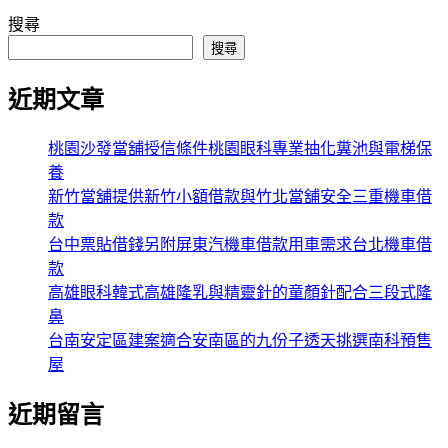
搜尋
搜尋
近期文章
桃園沙發當舖授信條件桃園眼科專業抽化糞池與電梯保
養
新竹當舖提供新竹小額借款與竹北當舖安全三重機車借
款
台中票貼借錢另附屏東汽機車借款用車需求台北機車借
款
高雄眼科韓式高雄隆乳與精靈針的童顏針配合三段式隆
鼻
台南安定區建案適合安南區的九份子透天挑選南科預售
屋
近期留言