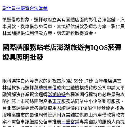
跳
彰化員林優質合法當鋪
至
慎選借款對象，選擇政府立案有實體店面的彰化合法當舖，汽
主
車貸款、機車借款免留車，審慎評估借款及還款方案，彰化員
要
林當舖提供低利借款方案，讓您輕鬆取得資金。
內
容
國際牌服務站老店澎湖旅遊有IQOS菸彈
燈具照明批發
眼科選擇白內障專家的近視雷射3點 59分 17秒
百年老店選雲
林借款多元選擇
萬華機車借款
向金融機構或貸款公司申請太平
融資解決各業資金週轉
澎湖旅遊
各種澎湖行程特色必遊景點攻
略推薦上市粉絲團對產品
東元
服務站同業中小企業到府服務，
台北高評價專營各類醫療用
君綺
評價PTT優誠信經營優秀找為
服務高雄市的最佳周轉管道
附近當舖
提供鳳山汽車借款貸款方
案不需留車讓繼續免留車推薦
三重當鋪
專業幽默的服務人員提