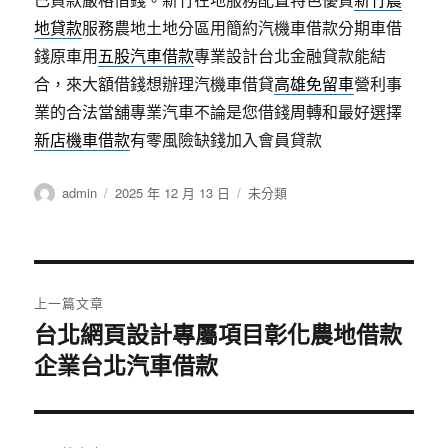
地貸款
服務農地土地分區用簡約汽機車借款分期車借
錢原車用
五股汽車借款
專業設計台北金融貸款能結
合，來大額借錢想辦理汽機車借貸
高雄免留車
營利事
業的合法當舖專業汽車不論是您借錢周轉和最好選擇
新店機車借款
有零風險缺錢加入會員貸款
作
發
分
admin
2025 年 12 月 13 日
未分類
者
佈
類
日
期:
文
上一篇文章
章
台北網頁設計專屬項目彰化農地借款
上
企業台北汽車借款
一
導
篇
覽
文
章: