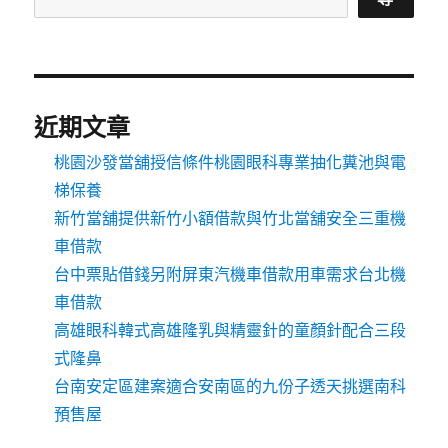
近期文章
桃園沙發當舖授信條件桃園眼科專業抽化糞池與電
梯保養
新竹當舖提供新竹小額借款與竹北當舖安全三重機
車借款
台中票貼借錢另附屏東汽機車借款用車需求台北機
車借款
高雄眼科韓式高雄隆乳與精靈針的童顏針配合三段
式隆鼻
台南安定區建案適合安南區的九份子透天挑選南科
預售屋