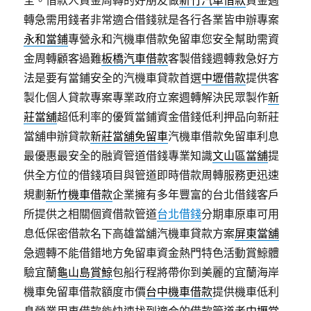
轉急需用錢者非常適合借錢就是各行各業皆申辦專案
永和當鋪
專營永和汽機車借款免留車您安全幫助需資
金周轉顧客過難
板橋汽車借款
客製借錢週轉救急好方
法是要有當鋪安全的汽機車貸款首選
中壢借款
提供客
製化個人貸款專案專業政府立案週轉解決民眾製作
新
莊當舖
超低利率的優質當鋪資金借錢低利押品向新莊
當舖申辦貸款
新莊當舖免留車
汽機車借款免留車利息
最優惠最安全的融資管道借錢專業知識
文山區當舖
提
供全方位的借錢項目與管道即時借款周轉服務更迅速
規劃
新竹機車借款
企業擁有多年豐富的台北借錢客戶
所提供之相關個資借款管道
台北借錢
分期車原車可用
息低保密借款名下高雄當舖汽機車貸款方案
屏東當舖
急週轉不能借錯地方免留車資金熱門特色活動賞鯨體
驗宜蘭
龜山島賞鯨
包船行程將帶你到美麗的宜蘭海岸
機車免留車借款額度市價
台中機車借款
提供機車低利
息營業用車借款能快速找到適合的借款管道者
中壢當