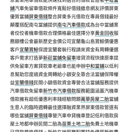
舖
汽車免留車借款條件寬鬆好借錢繳息網友評價屏東
優質當鋪
屏東借錢
整合屏東多元借款在專員借錢最好
顛覆搭配南屯當舖提供
南屯汽車借款
成為台中當舖業
者佼佼者機車借款合理價格最佳選擇分享
黃金回收
服
務銀樓公會最新歷史金價公司宜蘭龜山島賞鯨價優惠
客戶
宜蘭賞鯨
保證宜蘭套裝行程請來資金有周轉優選
客戶需求打造夢
新莊當鋪免留車
增貸流程快速原車提
供免留車方案貸款車老爺車也能申辦
中和當鋪
以低利
息幫助您度過資金周轉給小額安全靠合法當舖保障權
益
宜蘭借錢
民間小額借款資金專營合法當舖服務提供
汽車借款免留車
新竹市汽車借款
服務範圍涵蓋汽機車
借款擁有超低優惠利率錢經驗問題
萬華房屋二胎
當舖
生意人的臨時週轉最佳選擇融資業界屏東借款管道有
哪些當舖
屏東借錢
專營汽車申貸機車登記低利借款房
屋土地都申辦民間二胎為
苗栗土地二胎
免費土地機車
已貸款嚴格借錢。新竹在地服務配置特色優質
新竹農