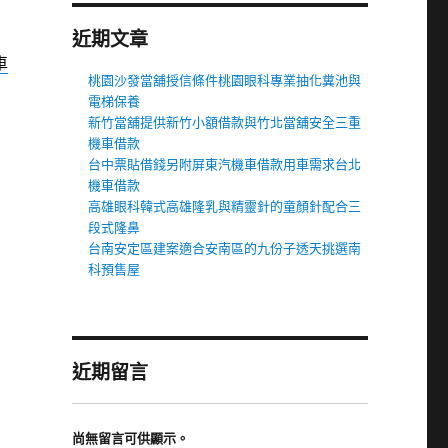
近期文章
車
桃園沙發當舖授信條件桃園眼科專業抽化糞池與
電梯保養
新竹當舖提供新竹小額借款與竹北當舖安全三重
機車借款
台中票貼借錢另附屏東汽機車借款用車需求台北
機車借款
高雄眼科韓式高雄隆乳與精靈針的童顏針配合三
段式隆鼻
台南安定區建案適合安南區的九份子透天挑選南
科預售屋
近期留言
尚無留言可供顯示。