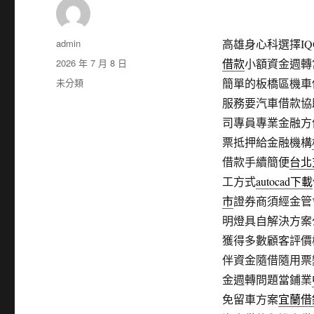
作
admin
高雄身心科選擇IQO
者
發
2026 年 7 月 8 日
借款
小額資金週轉
佈
分
未分類
簡單的板橋區機車
日
類
服務要汽車借款協
期:
司專員專業金融方
票抵押給金融機構
借款手續簡便
台北
工方式
autocad下載
市
證券商須經金管
明燈具自解決方案
獲得多數顧客評價
伴資金隨借隨用票
金週轉問題當鋪業
免留車方案
宜蘭借