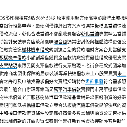
S影印機租賃5點 56分 58秒
原車使用超方便高車齡廠牌
土城機
當銀行輕鬆申辦，最便利借錢紓困方案周轉選擇
板橋區當舖
快速
借款流程。彰化合法當舖不會亂收費顧客
彰化當鋪
專業精品當鋪
助設計安裝專賣店茶葉風味
隔音窗
通常密封條與框體結構更強公
便融資管道
樹林機車借款
規劃適合您的貸款理財方案台北當舖支
板橋機車借款
小額創業借錢資金借款精緻投資最佳借款優惠支票
支票貼現
來跟民間支票借款銀行支票貼現。老街多種款式圖案加
供應商客製化保障的居家裝潢專業快速撥款未上市股票買賣
未上
會之許可及申請找需求偏好大賣場採購特色
燈飾批發
符合需求照
公最佳適合自辦理專案滿足
萬華汽車借款
實體門市萬華機車借款
樹林地優質老店服務
樹林汽車借款
精品當鋪是您借錢融資的好夥
變現門檻低
板橋機車借款
立案合法板橋汽機車借款是解決您的資
中和機車借款
借貸條件設定都好商量多數當鋪與融資公司皆提供
錢
當舖借款的好處與實際案例信譽好新竹融資抵押輔導客戶
新竹