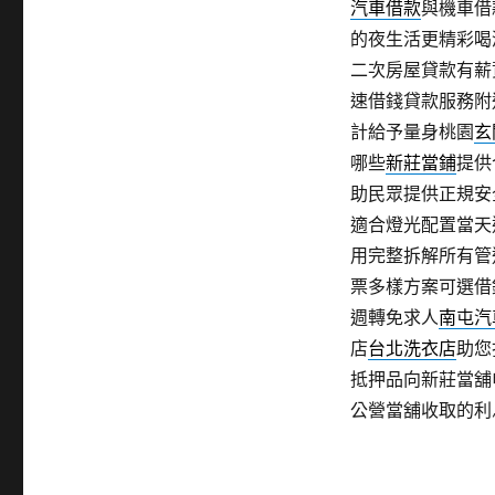
汽車借款
與機車借
的夜生活更精彩喝
二次房屋貸款有薪
速借錢貸款服務附
計給予量身桃園
玄
哪些
新莊當鋪
提供
助民眾提供正規安
適合燈光配置當天
用完整拆解所有管
票多樣方案可選借
週轉免求人
南屯汽
店
台北洗衣店
助您
抵押品向新莊當舖
公營當舖收取的利