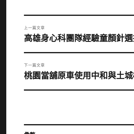
文
上一篇文章
章
高雄身心科團隊經驗童顏針選擇
上
一
導
篇
覽
文
下一篇文章
章:
桃園當舖原車使用中和與土城
下
一
篇
文
章: