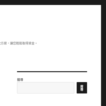
款方案，讓您輕鬆取得資金。
搜尋
搜
尋