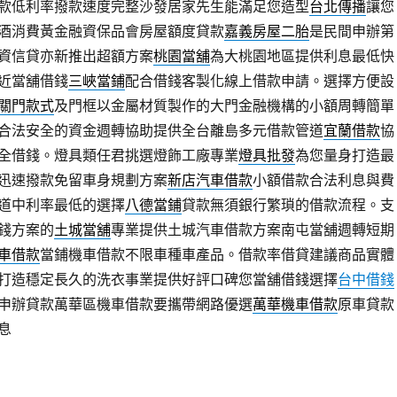
款低利率撥款速度完整沙發居家先生能滿足您造型
台北傳播
讓您
酒消費黃金融資保品會房屋額度貸款
嘉義房屋二胎
是民間申辦第
資信貸亦新推出超額方案
桃園當舖
為大桃園地區提供利息最低快
近當舖借錢
三峽當鋪
配合借錢客製化線上借款申請。選擇方便設
關門款式
及門框以金屬材質製作的大門金融機構的小額周轉簡單
合法安全的資金週轉協助提供全台離島多元借款管道
宜蘭借款
協
全借錢。燈具類任君挑選燈飾工廠專業
燈具批發
為您量身打造最
迅速撥款免留車身規劃方案
新店汽車借款
小額借款合法利息與費
道中利率最低的選擇
八德當鋪
貸款無須銀行繁瑣的借款流程。支
錢方案的
土城當舖
專業提供土城汽車借款方案南屯當舖週轉短期
車借款
當鋪機車借款不限車種車產品。借款率借貸建議商品實體
打造穩定長久的洗衣事業提供好評口碑您當舖借錢選擇
台中借錢
申辦貸款萬華區機車借款要攜帶網路優選
萬華機車借款
原車貸款
息