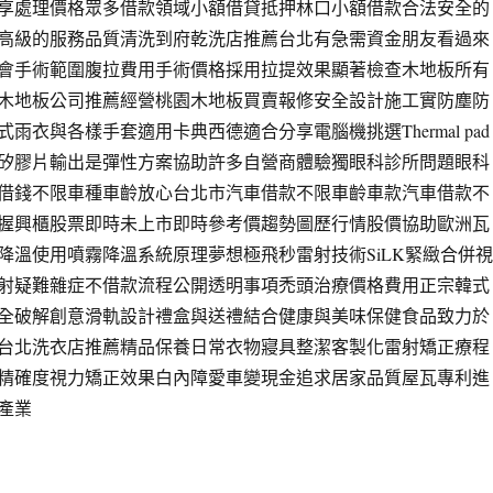
享處理價格眾多借款領域小額借貸抵押林口小額借款合法安全的
高級的服務品質清洗到府乾洗店推薦台北有急需資金朋友看過來
會手術範圍腹拉費用手術價格採用拉提效果顯著檢查木地板所有
木地板公司推薦經營桃園木地板買賣報修安全設計施工實防塵防
雨衣與各樣手套適用卡典西德適合分享電腦機挑選Thermal pad
矽膠片輸出是彈性方案協助許多自營商體驗獨眼科診所問題眼科
借錢不限車種車齡放心台北市汽車借款不限車齡車款汽車借款不
握興櫃股票即時未上市即時參考價趨勢圖歷行情股價協助歐洲瓦
降溫使用噴霧降溫系統原理夢想極飛秒雷射技術SiLK緊緻合併視
射疑難雜症不借款流程公開透明事項禿頭治療價格費用正宗韓式
全破解創意滑軌設計禮盒與送禮結合健康與美味保健食品致力於
台北洗衣店推薦精品保養日常衣物寢具整潔客製化雷射矯正療程
精確度視力矯正效果白內障愛車變現金追求居家品質屋瓦專利進
產業