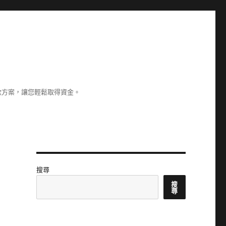
款方案，讓您輕鬆取得資金。
搜尋
搜
尋