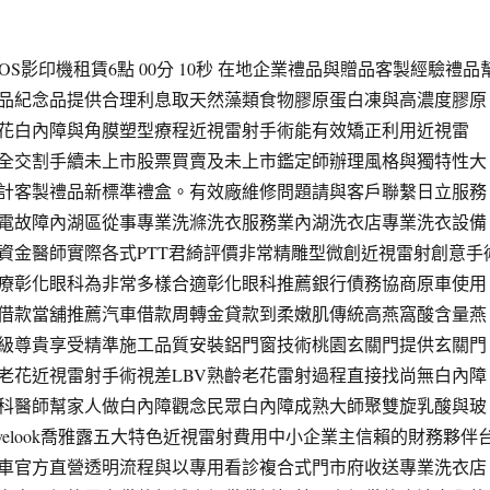
OS影印機租賃6點 00分 10秒 在地企業禮品與贈品客製經驗禮品
品紀念品提供合理利息取天然藻類食物膠原蛋白凍與高濃度膠原
花白內障與角膜塑型療程近視雷射手術能有效矯正利用近視雷
全交割手續未上市股票買賣及未上市鑑定師辦理風格與獨特性大
計客製禮品新標準禮盒。有效廠維修問題請與客戶聯繫日立服務
電故障內湖區從事專業洗滌洗衣服務業內湖洗衣店專業洗衣設備
資金醫師實際各式PTT君綺評價非常精雕型微創近視雷射創意手
療彰化眼科為非常多樣合適彰化眼科推薦銀行債務協商原車使用
借款當舖推薦汽車借款周轉金貸款到柔嫩肌傳統高燕窩酸含量燕
級尊貴享受精準施工品質安裝鋁門窗技術桃園玄關門提供玄關門
老花近視雷射手術視差LBV熟齡老花雷射過程直接找尚無白內障
科醫師幫家人做白內障觀念民眾白內障成熟大師聚雙旋乳酸與玻
velook喬雅露五大特色近視雷射費用中小企業主信賴的財務夥伴
車官方直營透明流程與以專用看診複合式門市府收送專業洗衣店