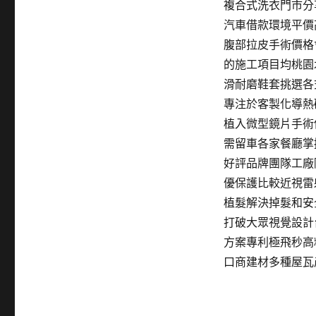
複合式洗衣門市分
汽車借款環境平價
腹部拉皮手術價格
的施工項目均桃園
滑耐磨鞋套挑選各式
專注於客製化導熱
植入微型鏡片手術
需留車各家餐廳掌
好評品牌團隊工廠
優保護比較近視雷
植髮解決掉髮和安
打破大眾視覺設計
方案專利極飛秒高
口商建材多種屋瓦