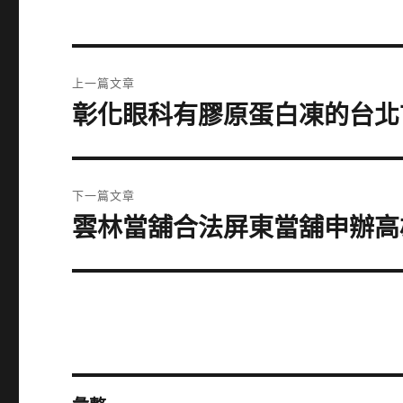
文
上一篇文章
章
彰化眼科有膠原蛋白凍的台北
上
一
導
篇
覽
文
下一篇文章
章:
雲林當舖合法屏東當舖申辦高
下
一
篇
文
章: