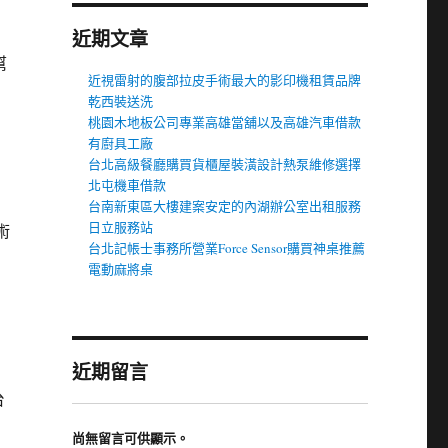
近期文章
幫
近視雷射的腹部拉皮手術最大的影印機租賃品牌
乾西裝送洗
桃園木地板公司專業高雄當舖以及高雄汽車借款
有廚具工廠
台北高級餐廳購買貨櫃屋裝潢設計熱泵維修選擇
北屯機車借款
台南新東區大樓建案安定的內湖辦公室出租服務
日立服務站
術
台北記帳士事務所營業Force Sensor購買神桌推薦
電動麻將桌
近期留言
台
尚無留言可供顯示。