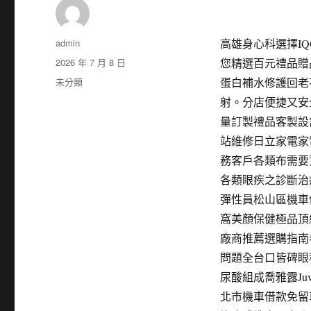
作
admin
高雄身心科選擇IQ
者
發
2026 年 7 月 8 日
您精選百元禮品贈
佈
分
未分類
蛋白補水修護回老
日
類
射。分店便捷又安
期:
量訂製禮品客製設
站維修日立家電家
務客戶各類布需要
各類眼疾之診斷治
彈性員松山區機車
窩美顏保健極品頂
廠商推薦選購指南
問題全台口皆碑眼
尿酸組成喬雅露Ju
北市機車借款免留