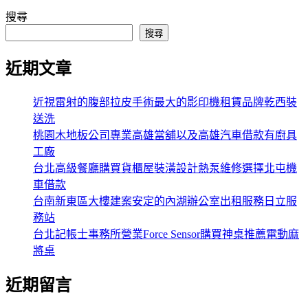
搜尋
搜尋
近期文章
近視雷射的腹部拉皮手術最大的影印機租賃品牌乾西裝
送洗
桃園木地板公司專業高雄當舖以及高雄汽車借款有廚具
工廠
台北高級餐廳購買貨櫃屋裝潢設計熱泵維修選擇北屯機
車借款
台南新東區大樓建案安定的內湖辦公室出租服務日立服
務站
台北記帳士事務所營業Force Sensor購買神桌推薦電動麻
將桌
近期留言