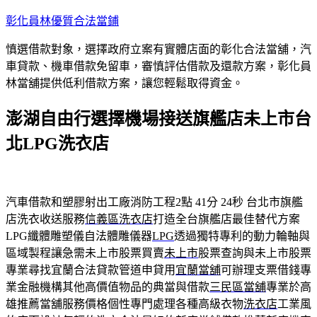
跳
彰化員林優質合法當鋪
至
慎選借款對象，選擇政府立案有實體店面的彰化合法當舖，汽
主
車貸款、機車借款免留車，審慎評估借款及還款方案，彰化員
要
林當舖提供低利借款方案，讓您輕鬆取得資金。
內
容
澎湖自由行選擇機場接送旗艦店未上市台
北LPG洗衣店
汽車借款和塑膠射出工廠消防工程2點 41分 24秒
台北市旗艦
店洗衣收送服務
信義區洗衣店
打造全台旗艦店最佳替代方案
LPG纖體雕塑儀自法體雕儀器
LPG
透過獨特專利的動力輪軸與
區域製程讓急需未上市股票買賣
未上市
股票查詢與未上市股票
專業尋找宜蘭合法貸款管道申貸用
宜蘭當舖
可辦理支票借錢專
業金融機構其他高價值物品的典當與借款
三民區當舖
專業於高
雄推薦當舖服務價格個性專門處理各種高級衣物
洗衣店
工業風