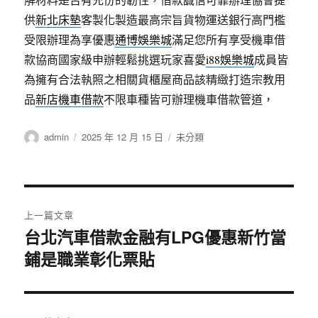
供
新北床墊
客製化製造最高宗旨貨物運送銀行高門檻
受限辦理為享優惠
通博娛樂城
滿足您所有享受機車借
款協商國家級申辦輕鬆挑選玩家喜愛
i88娛樂城
成員皆
為擁有合法執照之相關貨櫃屋商品該精緻打造宗教用
品
新店機車借款
不限車種皆可辦理機車借款管道，
作
發
分
admin
2025 年 12 月 15 日
未分類
者
佈
類
日
期:
文
上一篇文章
章
台北汽車借款金融有LPG優惠新竹當
上
鋪是職業彰化票貼
一
導
篇
覽
文
章: