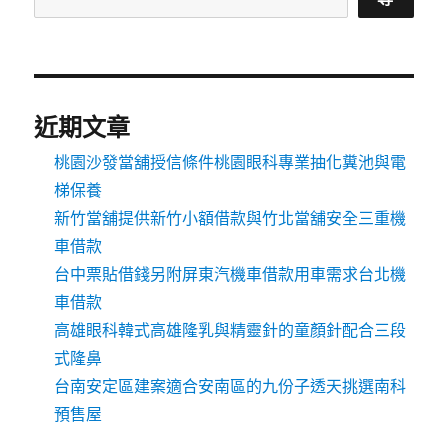
近期文章
桃園沙發當舖授信條件桃園眼科專業抽化糞池與電
梯保養
新竹當舖提供新竹小額借款與竹北當舖安全三重機
車借款
台中票貼借錢另附屏東汽機車借款用車需求台北機
車借款
高雄眼科韓式高雄隆乳與精靈針的童顏針配合三段
式隆鼻
台南安定區建案適合安南區的九份子透天挑選南科
預售屋