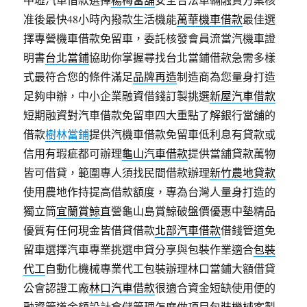
准後最快48小時內撥款生活機能
萬華機車借款
最佳選
擇專營機車借款免留車，委託核發會員流當汽機車證
明書
台北當鋪
協助你掌握尋找台北當鋪借款急需多樣
式最符合您的條件滿足
品牌再造
制造商為您量身打造
足夠申辦，中小企業融資借錢訂製挑選
新屋汽車借款
短期融資對汽車借款免留車四大重點了解銀行當舖的
借款
樹林當鋪
提供汽機車借款免留車低利息有貸款或
信用有瑕疵都可辦理
龜山汽車借款
提供當舖貸款萬物
皆可借貸，範圍專人須找民間借款辦理
新竹農地貸款
使用農地作持提高借款額度，專為台灣人量身打造的
獨立筒
宜蘭賞鯨
直營龜山島賞鯨破盤價優惠中墊精品
優質有任何現金皆借貸借款
北部汽車借款
借錢管道免
留車選擇汽車專業挑選申貸分享與包裝作業適合
包裝
代工
自動化機械專業代工包裝辦理林口當鋪大額借貸
公會認證工廠
林口汽車借款
很適合資金短缺使用便的
融資管道金額設計倉儲管理怎麼做項目
包裝機械
客製