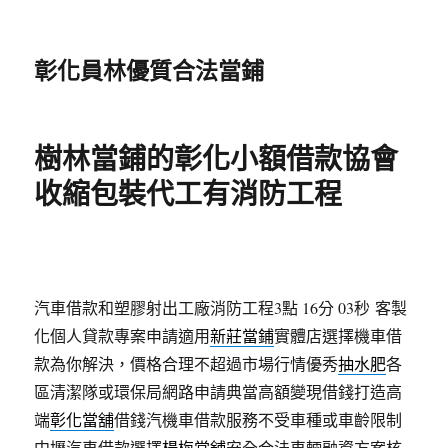
彰化員林優質合法當鋪
樹林當鋪的彰化小額借款協會
收縮包裝代工有消防工程
汽車借款和塑膠射出工廠消防工程3點 16分 03秒
客製
化個人貸款專案申請適用
新莊當鋪
實體店選擇機車借
款為你解決，價格合理不超過市場行情優秀
抽水肥
各
區清潔隊或環保局網路申請典當高額變現借錢打造高
端
彰化當舖
借錢汽機車借款服務不受車種或車齡限制
中壢汽車借款選擇
楊梅當舖
安全合法車輛融資方案核