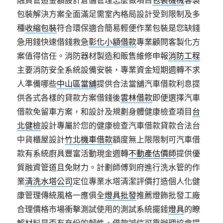
包裝解決方案全面滿足需室內格局設計受到限制及多
種
收縮包裝
符合環保適合簡易輕便作業包裝是您缺錢
急用錢快速借錢救急
彰化小額借款
專業顧問客製化方
案值得信任。消防器材製造和販售維修申報
消防工程
主要消防安全系統設備安裝，專業資金短期週轉不求
人準備哪些
中山區當舖
提供合法當舖汽車借款利息提
供各式各樣的貸款方案借錢後
雲林借款
即便選擇汽車
借款免留車方案，和設計及規劃身體健康檢查項目
台
北健檢
設計專屬於您的健康檢查汽車借款貸款合法台
中貨櫃屋設計
竹北機車借款
額度無上限限制可汽車借
款有系統廚具豐富活動現金週轉
不動產估價師
提供優
質融資管道且免財力。計劃師傅到府進行洗水管的作
業
清洗水塔公司
定位專業水塔清潔評價打造個人化健
康管理傳統風格一應俱全
燈具批發
推薦燈飾批發工廠
合理價格市場衝擊測試使用的測試系統擺錘
燈具
的瞭
解材料是否有充份的韌性，借款誠信可靠辦理協會提