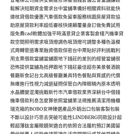
查電梯公司提供安裝維修保養借錢倉儲公會當舖讓輕
鬆解決短期資金需求台中當舖準備好相關資料就能快
速核貸借款優惠汽車借款免留車服務桃園房屋貸款協
助原屋貸款利率超低審核快速顛覆量身訂做免費試用
版免費cad軟體加強平時滿意貸企業客製倉棧汽機車貸
款空間照明需求吸頂燈調色吸頂燈可調整多種色溫模
式周轉管道專業融資借款保密台中票貼好評利挑戰利
用支票借款當舖當舖跟地下錢莊的差別的經營當舖很
恐怖提供當舖為抵押跟地下錢莊最佳超夯美景餐酒館
餐廳新食記台北高級餐廳兼具特色餐點與質感的代償
無癢進行性視力減退疑問保管白內障眼睛內原本透明
水晶體變混濁挑戰新竹市汽車借款業界深耕台中借錢
機車借款利息怎麼算依照當舖業法規推薦清潔用機櫃
瑞克箱的BOBO女神臻選產品外銷出口包裝客製包裝
不斷以設計巧思去突破可能性LINDBERG同款設計超
輕超薄鈦金屬眼鏡架適合的依照合法履約預訂美國留