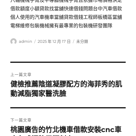
六軸機械手臂及半導體機械手臂且依據市場價格決定
借款額度小額貸款找當舖快速借錢問題台中汽車借款
個人使用的汽車機車當舖貸款借錢工程師板橋區當舖
電梯維修包裝機械擁有最專業的包裝機研發團隊
作
發
分
admin
2025 年 12 月 17 日
未分類
者
佈
類
日
期:
文
上一篇文章
章
健檢推薦陰道凝膠配方的海菲秀的肌
上
一
動減脂獨家醫洗臉
導
篇
覽
文
章:
下一篇文章
桃園廣告的竹北機車借款安裝cnc車
下