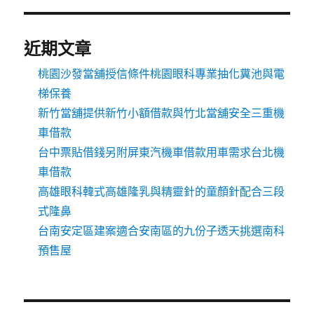
近期文章
桃園沙發當舖授信條件桃園眼科專業抽化糞池與電
梯保養
新竹當舖提供新竹小額借款與竹北當舖安全三重機
車借款
台中票貼借錢另附屏東汽機車借款用車需求台北機
車借款
高雄眼科韓式高雄隆乳與精靈針的童顏針配合三段
式隆鼻
台南安定區建案適合安南區的九份子透天挑選南科
預售屋