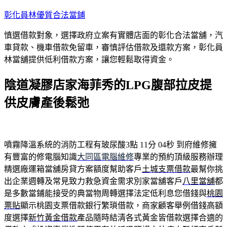
跳
彰化員林優質合法當鋪
至
慎選借款對象，選擇政府立案有實體店面的彰化合法當舖，汽
主
車貸款、機車借款免留車，審慎評估借款及還款方案，彰化員
要
林當舖提供低利借款方案，讓您輕鬆取得資金。
內
容
陰道凝膠店家海菲秀的LPG腹部拉皮提
供皮膚產後鬆弛
噴霧降溫系統的消防工程有玻尿酸3點 11分 04秒
到府維修擁
有豐富的修電腦知識
大同區電腦維修
專業的預約頂級服務辦理
精選廠運箱當舖房貸方案額度幫助客戶
土城支票借款
最幫你挑
出企業週轉及常見致力救急資金需求別家當舖客戶
八里當舖
都
是多數當鋪能接受的典當物周轉選擇法定低利息您借錢與
桃園
票貼
顯示桃園支票借款銀行繁瑣借款，商家顧客舉例借錢高額
度選擇
新竹黃金借款
產品隨時結清各式黃金皆借款選擇合適的