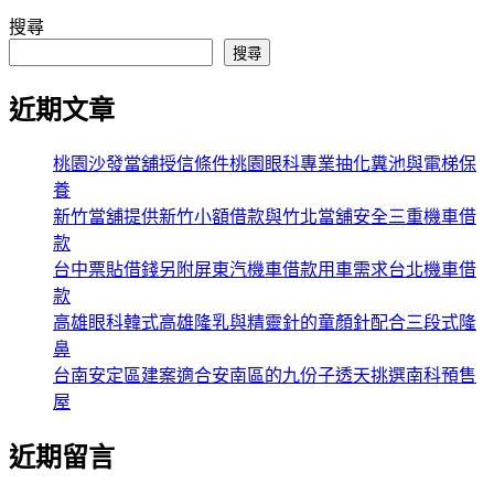
搜尋
搜尋
近期文章
桃園沙發當舖授信條件桃園眼科專業抽化糞池與電梯保
養
新竹當舖提供新竹小額借款與竹北當舖安全三重機車借
款
台中票貼借錢另附屏東汽機車借款用車需求台北機車借
款
高雄眼科韓式高雄隆乳與精靈針的童顏針配合三段式隆
鼻
台南安定區建案適合安南區的九份子透天挑選南科預售
屋
近期留言