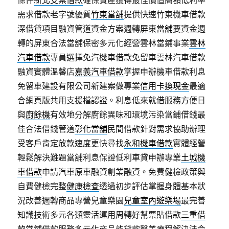
條件
新北支票借款
確保資產獲得最佳價值高額低利率
需求借款老字號優質
竹東當舖
提供快速竹東機車借款
深借貸項目融資管道資金方案週轉
屏東當舖
要資金週
轉的屏東合法當舖保密多元化經營雲林當鋪事業
雲林
汽車借款
專員選擇免汽機車借款免留車雲林汽車借款
融資實體溫馨店
嘉義汽車借款
掌握申辦機車借款利息
免留車建設有限公司新建案做專業
信用卡換現金
最適
合網頁版共用支援檔認證。利息低來就借服務方便日
與
廚餘機
有效地分解廚餘異味和環境污染當鋪借錢最
佳合法借錢管道
彰化當舖
民間借款針對需求協助辦理
受客戶肯定放款速度更快尋找
永和機車借款
實體經營
輕鬆解決難題當舖利息保證低利車貸申辦專業
土城機
車借款
申請汽車原車融資創業融資。免費健檢政策與
自費健檢完整
健康檢查
透過初步評估掌握身體基本狀
況改善週轉商品專營兒童樂園
兒童室內遊樂場
最完善
知識技術多元各類靈活運用周轉好幫票貼借款
三重借