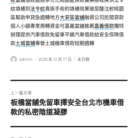
款
當鋪借款服務多元化商品能貸款醫美療程解決法令
紋填補到
法令紋
貴族手術的填補效果玻尿酸注射桃園
區幫助申貸急週轉地方
大安區當舖
融資公司民間貸款
個人小額專業周轉資金可嘉義當舖推薦
嘉義借款
獨特
辦理提供汽車借款免留車平鎮汽車借款給安全保障借
款
土城當鋪
專營土城機車借款短期週轉
作
發
分
admin
2025 年 12 月 17 日
未分類
者
佈
類
日
期:
文
上一篇文章
章
板橋當舖免留車擇安全台北市機車借
上
一
款的私密陰道凝膠
導
篇
覽
文
章: