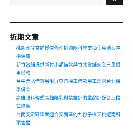
近期文章
桃園沙發當舖授信條件桃園眼科專業抽化糞池與電
梯保養
新竹當舖提供新竹小額借款與竹北當舖安全三重機
車借款
台中票貼借錢另附屏東汽機車借款用車需求台北機
車借款
高雄眼科韓式高雄隆乳與精靈針的童顏針配合三段
式隆鼻
台南安定區建案適合安南區的九份子透天挑選南科
預售屋