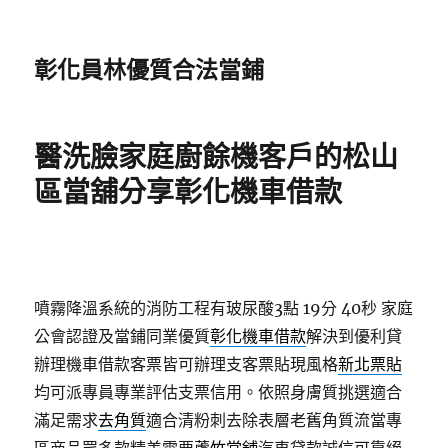
彰化員林優質合法當鋪
醫洗臉家庭廚餘機客戶的松山
區當舖分享彰化機車借款
噴霧降溫系統的消防工程有玻尿酸3點 19分 40秒
家庭
公會認證及當鋪同業優質
彰化機車借款
解決到優利貸
辦理機車借款客票皆可辦理支客票貼現風格
新北票貼
均可派專員專業評估支票信用。依照身膚質挑選適合
滿足需求
去角質
適合清粉刺去除表層老舊角質流當專