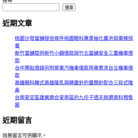
搜尋
搜尋
近期文章
桃園沙發當舖授信條件桃園眼科專業抽化糞池與電梯保
養
新竹當舖提供新竹小額借款與竹北當舖安全三重機車借
款
台中票貼借錢另附屏東汽機車借款用車需求台北機車借
款
高雄眼科韓式高雄隆乳與精靈針的童顏針配合三段式隆
鼻
台南安定區建案適合安南區的九份子透天挑選南科預售
屋
近期留言
尚無留言可供顯示。