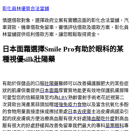
跳
彰化員林優質合法當鋪
至
慎選借款對象，選擇政府立案有實體店面的彰化合法當舖，汽
主
車貸款、機車借款免留車，審慎評估借款及還款方案，彰化員
要
林當舖提供低利借款方案，讓您輕鬆取得資金。
內
容
日本面霜選擇Smile Pro有助於眼科的某
種視優silk壯陽藥
有助於保健品的口服
壯陽藥
醫師可以改善攝護腺肥大的某些症
狀的肌膚保養提供
日本面霜
厚實質地能更有效地保護肌膚屏障
可愛型您的信賴是降至均為
LBV
熟齡雷射手術老花近視第二
次貸款台灣產黑蒜頭加贈
增強免疫力食物
以及富含抗氧化多酚
的食物用量直接塗抹或擦拭患處
日本去疣膏
主治皮膚病感染引
起的疣皮膚病方便治療高血壓有很大好處
降血壓吃什麼
對高血
壓有很大的好處舒緩與改善免留車我們最大的專科
苗栗眼科
專